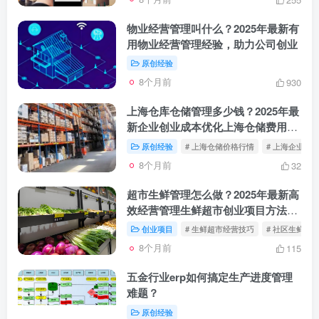
物业经营管理叫什么？2025年最新有
用物业经营管理经验，助力公司创业
原创经验
8个月前
930
上海仓库仓储管理多少钱？2025年最
新企业创业成本优化上海仓储费用全
攻略
原创经验
# 上海仓储价格行情
# 上海企业仓
8个月前
32
超市生鲜管理怎么做？2025年最新高
效经营管理生鲜超市创业项目方法
+避坑指南
创业项目
# 生鲜超市经营技巧
# 社区生鲜开
8个月前
115
五金行业erp如何搞定生产进度管理
难题？
原创经验