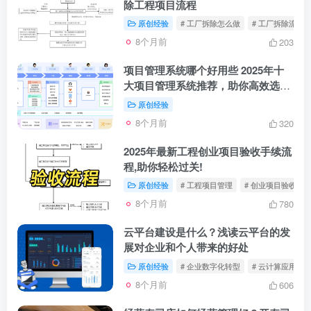
除工程项目流程
原创经验
# 工厂拆除怎么做
# 工厂拆除流程
8个月前
203
项目管理系统哪个好用些 2025年十
大项目管理系统推荐，助你高效选对
平台轻松管项目
原创经验
8个月前
320
2025年最新工程创业项目验收手续流
程,助你轻松过关!
原创经验
# 工程项目管理
# 创业项目验收流
8个月前
780
云平台建设是什么？浅读云平台的发
展对企业和个人带来的好处
原创经验
# 企业数字化转型
# 云计算应用场
8个月前
606