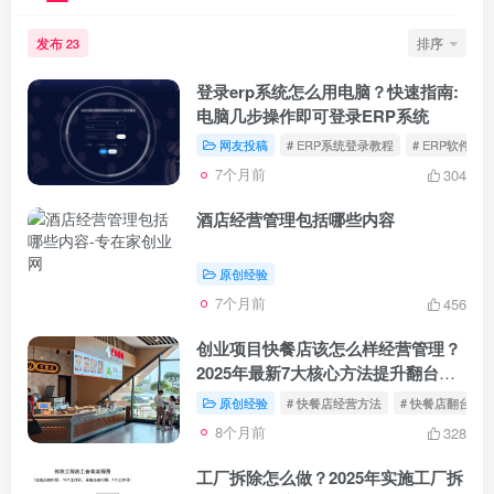
发布
排序
23
登录erp系统怎么用电脑？快速指南:
电脑几步操作即可登录ERP系统
网友投稿
# ERP系统登录教程
# ERP软件操
7个月前
304
酒店经营管理包括哪些内容
原创经验
7个月前
456
创业项目快餐店该怎么样经营管理？
2025年最新7大核心方法提升翻台率
和利润率全攻略
原创经验
# 快餐店经营方法
# 快餐店翻台率
8个月前
328
工厂拆除怎么做？2025年实施工厂拆