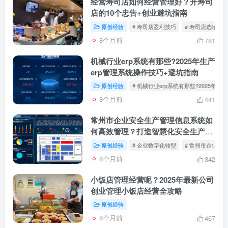
经营寿司店如何经营管理好？开寿司
店的10个忠告+创业避坑指南
原创经验
# 寿司店盈利技巧
# 寿司店选址经
8个月前
781
机械行业erp系统有那些?2025年生产
erp管理系统操作技巧+避坑指南
原创经验
# 机械行业erp系统有那些?2025年
8个月前
441
常州市企业安全生产管理信息系统如
何高效管理？打造智慧化安全生产新
模式
原创经验
# 企业数字化转型
# 常州市企业安
8个月前
342
小饭店管理经营呢？2025年最新公司
创业管理小饭店经营全攻略
原创经验
8个月前
467