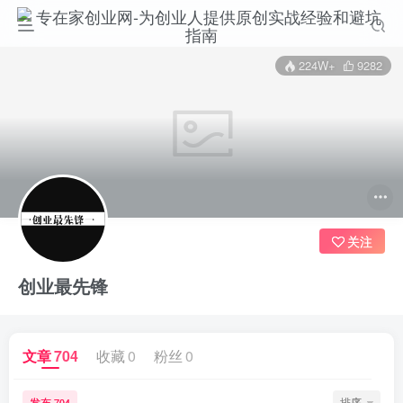
224W+
9282
关注
创业最先锋
文章
704
收藏
0
粉丝
0
发布
排序
704