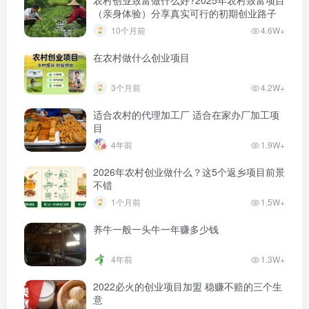
（亲身体验）分享真实可行的初期创业路子
10个月前
4.6W+
在农村做什么创业项目
3个月前
4.2W+
适合农村的代理加工厂 适合在家办厂加工项
目
4年前
1.9W+
2026年农村创业做什么？这5个返乡项目前景
不错
1个月前
1.5W+
养牛一般一头牛一年赚多少钱
4年前
1.3W+
2022必火的创业项目加盟 稳赚不赔的三个生
意