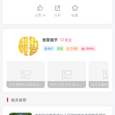
点赞
19
分享
收藏
致富能手
关注
641
0
7152
199W+
小区底商开店跟街边铺子哪个好？两边的账算下来差别不小
华为“天才少年”在上海创业获百万元大奖，用AI变革高端制造业
相关推荐
农村创业致富做什么好?2025年农村致富项目