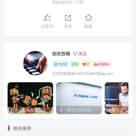
喜欢就支持一下吧
点赞
20
分享
收藏
创友投稿
关注
1918
0
2
638W+
文章投稿邮箱1461314457@qq.com
机器人定制创业项目需要注意什么
大一新生OPC创业，实现月入过万
相关推荐