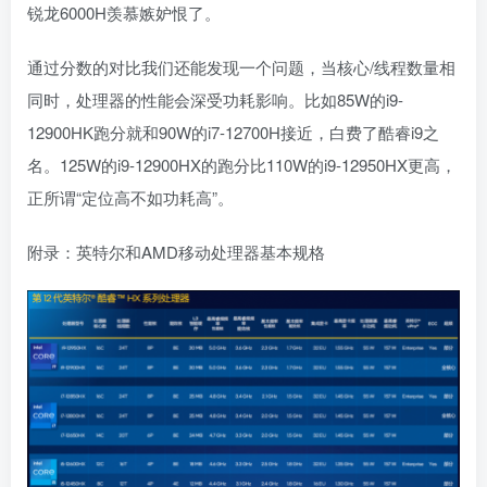
锐龙6000H羡慕嫉妒恨了。
通过分数的对比我们还能发现一个问题，当核心/线程数量相
同时，处理器的性能会深受功耗影响。比如85W的i9-
12900HK跑分就和90W的i7-12700H接近，白费了酷睿i9之
名。125W的i9-12900HX的跑分比110W的i9-12950HX更高，
正所谓“定位高不如功耗高”。
附录：英特尔和AMD移动处理器基本规格