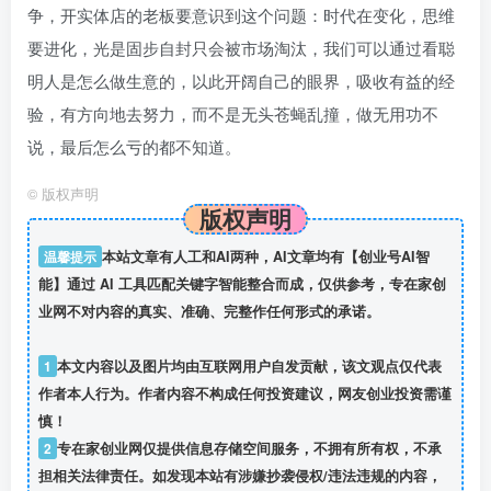
争，开实体店的老板要意识到这个问题：时代在变化，思维
要进化，光是固步自封只会被市场淘汰，我们可以通过看聪
明人是怎么做生意的，以此开阔自己的眼界，吸收有益的经
验，有方向地去努力，而不是无头苍蝇乱撞，做无用功不
说，最后怎么亏的都不知道。
©
版权声明
版权声明
温馨提示
本站文章有人工和AI两种，AI文章均有【创业号AI智
能】通过 AI 工具匹配关键字智能整合而成，仅供参考，专在家创
业网不对内容的真实、准确、完整作任何形式的承诺。
1
本文内容以及图片均由互联网用户自发贡献，该文观点仅代表
作者本人行为。作者内容不构成任何投资建议，网友创业投资需谨
慎！
2
专在家创业网仅提供信息存储空间服务，不拥有所有权，不承
担相关法律责任。如发现本站有涉嫌抄袭侵权/违法违规的内容，