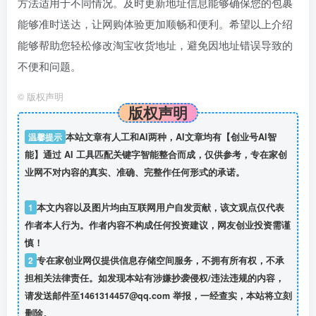
方法适用于不同情况。及时更新地址信息能够确保您的包裹
能够准时送达，让网购体验更加顺畅和便利。希望以上介绍
能够帮助您轻松修改淘宝收货地址，避免因地址错误导致的
不便和问题。
©
版权声明
版权声明
温馨提示
本站文章有人工和AI两种，AI文章均有【创业号AI智
能】通过 AI 工具匹配关键字智能整合而成，仅供参考，专在家创
业网不对内容的真实、准确、完整作任何形式的承诺。
1
本文内容以及图片均由互联网用户自发贡献，该文观点仅代表
作者本人行为。作者内容不构成任何投资建议，网友创业投资需谨
慎！
2
专在家创业网仅提供信息存储空间服务，不拥有所有权，不承
担相关法律责任。如发现本站有涉嫌抄袭侵权/违法违规的内容，
请发送邮件至1461314457@qq.com 举报，一经查实，本站将立刻
删除。