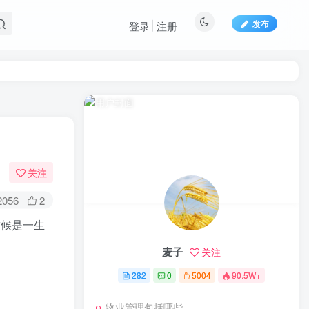
发布
登录
注册
关注
2056
2
时候是一生
麦子
关注
282
0
5004
90.5W+
物业管理包括哪些