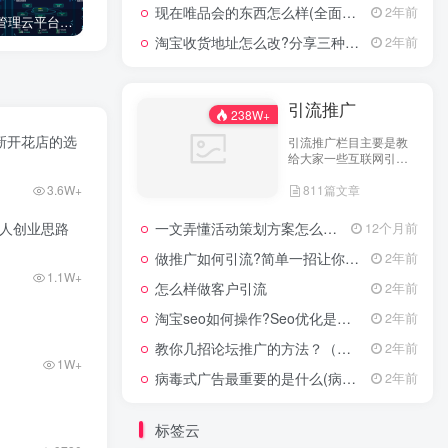
现在唯品会的东西怎么样(全面评测其产品质量)
2年前
亿程车辆管理云平台:助力汽车智能管理与车队调度系统优化，提升车辆运营数据价值
10种超适合送产妇的温馨礼物(适合送给孕妇的最佳礼物清单)
自己创业投资小的项目（10个最容易上手的自主创业小项目）
淘宝收货地址怎么改?分享三种最常见的修改方式
2年前
引流推广
238W+
新开花店的选
引流推广栏目主要是教
给大家一些互联网引流
技术，这里分享各行各
3.6W+
811篇文章
业的引流技术和推广技
巧，让大家网络拓客不
在犯难！
一文弄懂活动策划方案怎么写，2025年最新超全干货来了！
个人创业思路
12个月前
做推广如何引流?简单一招让你流量爆增
2年前
1.1W+
怎么样做客户引流
2年前
淘宝seo如何操作?Seo优化是什么意思?
2年前
教你几招论坛推广的方法？（具体论坛推广的步骤）
2年前
1W+
病毒式广告最重要的是什么(病毒式广告的创意策略)
2年前
标签云