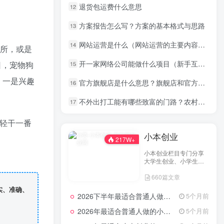
退货包运费什么意思
12
方案报告怎么写？方案的基本格式与思路
13
网站运营是什么（网站运营的主要内容包括）
14
所，或是
开一家网络公司能做什么项目（新手互联网创业项目）
日，宠物狗
15
，一是兴趣
官方旗舰店是什么意思？旗舰店和官方旗舰店区别
16
不外出打工能有哪些致富的门路？农村创业点子分享
17
轻干一番
小本创业
217W+
小本创业栏目专门分享
大学生创业、小学生创
业、小投资创业经验，
660篇文章
并为网友提供小成本创
业项目和一些实战投资
实、准确、
经验分享。
2026下半年最适合普通人做的小生意！看完对你有收获，普通人也能月入过万的实战路子
5个月前
2026年最适合普通人做的小生意！看完对你有收获的实用清单
5个月前