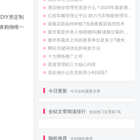
酒店物业管理究竟是什么？2025年最新酒店物业管理的核心内容，让酒店运营管理更高效
亿程车辆管理云平台:助力汽车智能管理与车队调度系统优化，提升车辆运营数据价值
IY类定制
蔷薇花苗如何种植?浅谈蔷薇苗栽培技术
者购物唯一
薇甘菊是外来入侵植物吗(解读薇甘菊的危害及其治理方案)
微米和毫米之间的换算单位是多少?微米与毫米的单位换算
网站关键词优化的有效方法
十大网络推广公司
渠道管理的三大核心内容
现在做什么生意投资小利润高?
今日更新
今日全站最新文章
全站文章阅读排行
全站热门文章前7名
随机推荐
全站随机推荐