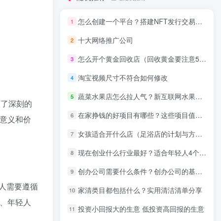
怎么创建一个平台？搭建NFT发行交易平台七个步骤
1
十大网络推广公司
2
怎么开个黄金回收店（回收黄金要注意5个套路）
3
淘宝视频尺寸不符合如何修改
4
蔬菜水果店怎么拉人气？新互联网水果蔬菜超市经营技巧
5
下了深刻的
在家挣钱的好项目有哪些？这些项目值的做！
6
意义和价
女孩适合开什么店（足浴店的计划与方案）
7
现在创业什么行业最好？适合年轻人4个创业项目推荐
8
创办公司需要什么条件？创办公司的基本流程
9
人需要遵循
家清类目都包括什么？实用清洁清单分享
10
、年轻人
投资小回报大的生意 低投资高回报的生意
11