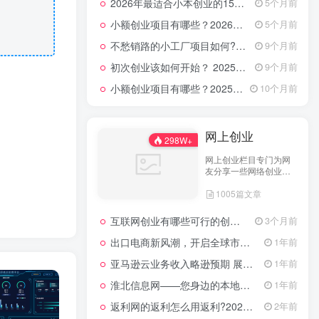
2026年最适合小本创业的15大类20个项目，月入过万不是梦
5个月前
小额创业项目有哪些？2026年指南：低成本高回报的40个轻资产赛道全解析
5个月前
不愁销路的小工厂项目如何?2025年最新10种项目不愁销路
9个月前
初次创业该如何开始？ 2025年最新适合年轻人的低成本创业项目
9个月前
小额创业项目有哪些？2025年最新15个小额投资创业好项目
10个月前
网上创业
298W+
网上创业栏目专门为网
友分享一些网络创业项
目、网上创业点子、网
1005篇文章
上创业做生意经验以及
网上创业技术的分享。
互联网创业有哪些可行的创业方案？
3个月前
出口电商新风潮，开启全球市场的数字化之门
1年前
亚马逊云业务收入略逊预期 展望未来创新潜力依然可期
1年前
淮北信息网——您身边的本地生活服务平台
1年前
返利网的返利怎么用返利?2024年网购返利教程
2年前