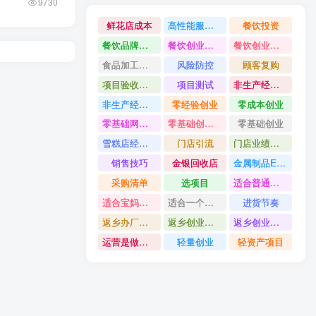
9730
鲜花店成本
高性能服务器配置教程
餐饮投资
餐饮品牌打造
餐饮创业避坑
餐饮创业故事
食品加工创业
风险防控
顾客复购
项目验收资料
项目测试
非生产经营用固定资产是什么
非生产经营用固定资产分类
零经验创业
零成本创业
零基础网上开店
零基础创业指南
零基础创业
雪糕店经营技巧
门店引流
门店业绩提升方法
销售技巧
金银回收店
金属制品ERP系统
采购清单
选项目
适合普通人的创业
适合宝妈创业项目
适合一个人做的小生意
进货节奏
返乡办厂项目
返乡创业项目
返乡创业做什么好
运营是做什么
轻量创业
轻资产项目