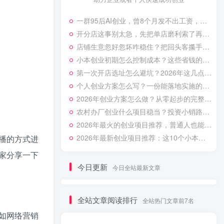
一群95后AI创业，曾8个月发不出工资，借助直播电商重新翻盘
开分店这事别太急，先把单店磨利索了再动，过来人的血泪教训
店铺生意忽好忽坏咋稳住？把回头客攥手里比拉新更管用
小本创业初期怎么控制成本？这些省钱的实操经验别等亏了才懂！
第一次开店选址怎么避坑？2026年这几点经验让你少走弯路！
个人创业方案怎么写？一份能落地实施的计划指南
2026年创业方案怎么做？从零起步的完整规划步骤
农村办厂创业什么项目稳当？投资小销路好的3种加工门路
2026年最火的创业项目推荐，普通人也能月入过万的方向
2026年最新创业项目推荐：这10个小本生意投资小利润高
播的方式进
家分享一下
今日更新
今日全站最新文章
全站文章阅读排行
全站热门文章前7名
如网络营销