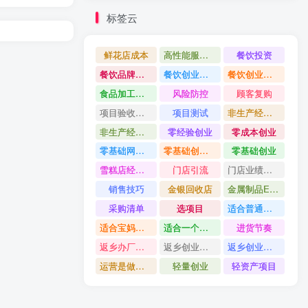
标签云
鲜花店成本
高性能服务器配置教程
餐饮投资
餐饮品牌打造
餐饮创业避坑
餐饮创业故事
食品加工创业
风险防控
顾客复购
项目验收资料
项目测试
非生产经营用固定资产是什么
非生产经营用固定资产分类
零经验创业
零成本创业
零基础网上开店
零基础创业指南
零基础创业
雪糕店经营技巧
门店引流
门店业绩提升方法
销售技巧
金银回收店
金属制品ERP系统
采购清单
选项目
适合普通人的创业
适合宝妈创业项目
适合一个人做的小生意
进货节奏
返乡办厂项目
返乡创业项目
返乡创业做什么好
运营是做什么
轻量创业
轻资产项目