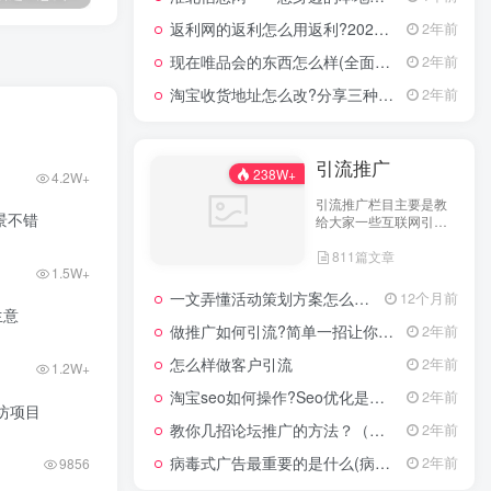
返利网的返利怎么用返利?2024年网购返利教程
2年前
现在唯品会的东西怎么样(全面评测其产品质量)
2年前
淘宝收货地址怎么改?分享三种最常见的修改方式
2年前
引流推广
238W+
4.2W+
引流推广栏目主要是教
景不错
给大家一些互联网引流
技术，这里分享各行各
811篇文章
业的引流技术和推广技
1.5W+
巧，让大家网络拓客不
在犯难！
一文弄懂活动策划方案怎么写，2025年最新超全干货来了！
12个月前
三个生意
做推广如何引流?简单一招让你流量爆增
2年前
怎么样做客户引流
2年前
1.2W+
淘宝seo如何操作?Seo优化是什么意思?
2年前
坊项目
教你几招论坛推广的方法？（具体论坛推广的步骤）
2年前
病毒式广告最重要的是什么(病毒式广告的创意策略)
2年前
9856