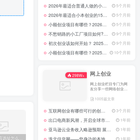
2026年最适合普通人做的小生意！看完对你有收获的实用清单
5个月前
2026年最适合小本创业的15大类20个项目，月入过万不是梦
5个月前
小额创业项目有哪些？2026年指南：低成本高回报的40个轻资产赛道全解析
5个月前
不愁销路的小工厂项目如何?2025年最新10种项目不愁销路
9个月前
初次创业该如何开始？ 2025年最新适合年轻人的低成本创业项目
9个月前
小额创业项目有哪些？2025年最新15个小额投资创业好项目
10个月前
网上创业
298W+
网上创业栏目专门为网
友分享一些网络创业项
目、网上创业点子、网
1005篇文章
上创业做生意经验以及
网上创业技术的分享。
互联网创业有哪些可行的创业方案？
3个月前
出口电商新风潮，开启全球市场的数字化之门
1年前
亚马逊云业务收入略逊预期 展望未来创新潜力依然可期
1年前
第一次开店选址怎么避坑？2026年这几点经验让你少走弯路！
创业指南，2026年最新10大步骤创立一个成功的初创企业
使用管理软件管理美食店如何？2025年教你最新餐饮创业技巧+经营管理避坑指南
在
淮北信息网——您身边的本地生活服务平台
1年前