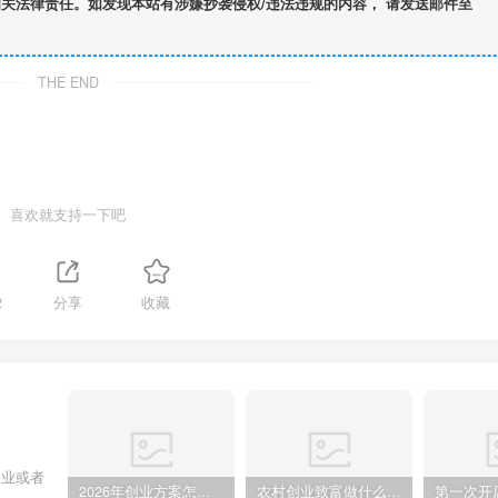
关法律责任。如发现本站有涉嫌抄袭侵权/违法违规的内容， 请发送邮件至
THE END
喜欢就支持一下吧
2
分享
收藏
企业或者
2026年创业方案怎么做？从零起步的完整规划步骤
农村创业致富做什么好?2025年农村致富项目（亲身体验）分享真实可行的初期创业路子