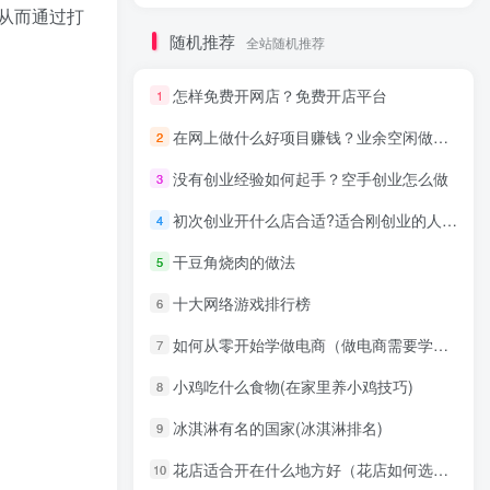
从而通过打
随机推荐
全站随机推荐
怎样免费开网店？免费开店平台
1
在网上做什么好项目赚钱？业余空闲做这个创业项目很合适！
2
没有创业经验如何起手？空手创业怎么做
3
初次创业开什么店合适?适合刚创业的人投资创业项目
4
干豆角烧肉的做法
5
十大网络游戏排行榜
6
如何从零开始学做电商（做电商需要学哪些基础）
7
小鸡吃什么食物(在家里养小鸡技巧)
8
冰淇淋有名的国家(冰淇淋排名)
9
花店适合开在什么地方好（花店如何选址技巧）
10