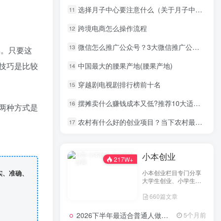
选择月子中心要注意什么（关于月子中心的建议和想法）
11
跨境电商怎么操作流程
12
微信怎么推广公众号？3大微信推广公众号营销策略
13
解。只要这
技巧是比较
中国最大的腰果产地(腰果产地)
14
穿越剧电视剧排行榜前十名
15
摆摊卖什么赚钱成本又低?推荐10大适合一年四季摆摊的小吃
16
两种方式是
农村有什么好的创业项目？当下农村最适合8个创业项目
17
小本创业
217W+
小本创业栏目专门分享
实、准确、
大学生创业、小学生创
业、小投资创业经验，
660篇文章
并为网友提供小成本创
业项目和一些实战投资
经验分享。
2026下半年最适合普通人做的小生意！看完对你有收获，普通人也能月入过万的实战路子
5个月前