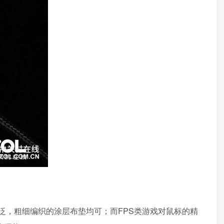
泛，粗细编织的涂层布垫均可；而FPS类游戏对鼠标的精