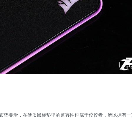
布垫要滑，在硬质鼠标垫里的兼容性也属于佼佼者，所以拥有一