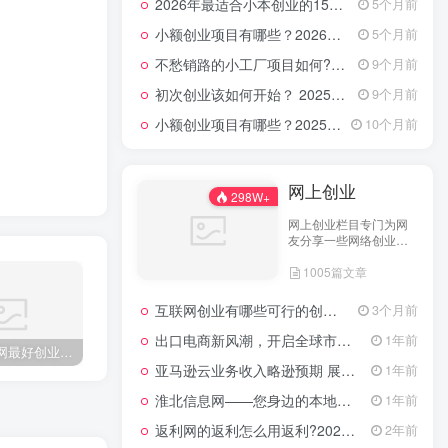
2026年最适合小本创业的15大类20个项目，月入过万不是梦
5个月前
小额创业项目有哪些？2026年指南：低成本高回报的40个轻资产赛道全解析
5个月前
不愁销路的小工厂项目如何?2025年最新10种项目不愁销路
9个月前
初次创业该如何开始？ 2025年最新适合年轻人的低成本创业项目
9个月前
小额创业项目有哪些？2025年最新15个小额投资创业好项目
10个月前
网上创业
298W+
网上创业栏目专门为网
友分享一些网络创业项
目、网上创业点子、网
1005篇文章
上创业做生意经验以及
网上创业技术的分享。
互联网创业有哪些可行的创业方案？
3个月前
出口电商新风潮，开启全球市场的数字化之门
1年前
当下互联网最好创业的好项目 互联网创业好项目
2022必火的创业项目加盟 稳赚不赔的三个生意
找在农村适合的代加工 在家做加工活4个好项目
亚马逊云业务收入略逊预期 展望未来创新潜力依然可期
1年前
淮北信息网——您身边的本地生活服务平台
1年前
返利网的返利怎么用返利?2024年网购返利教程
2年前