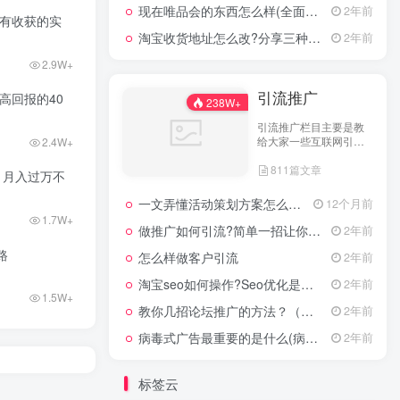
现在唯品会的东西怎么样(全面评测其产品质量)
2年前
你有收获的实
淘宝收货地址怎么改?分享三种最常见的修改方式
2年前
2.9W+
引流推广
高回报的40
238W+
引流推广栏目主要是教
给大家一些互联网引流
2.4W+
技术，这里分享各行各
811篇文章
业的引流技术和推广技
，月入过万不
巧，让大家网络拓客不
在犯难！
一文弄懂活动策划方案怎么写，2025年最新超全干货来了！
12个月前
1.7W+
做推广如何引流?简单一招让你流量爆增
2年前
路
怎么样做客户引流
2年前
淘宝seo如何操作?Seo优化是什么意思?
2年前
1.5W+
教你几招论坛推广的方法？（具体论坛推广的步骤）
2年前
病毒式广告最重要的是什么(病毒式广告的创意策略)
2年前
标签云