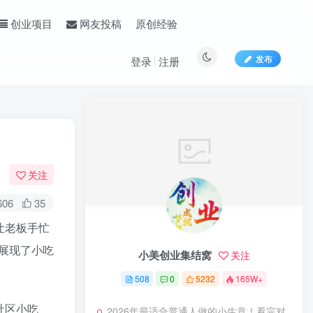
原创经验
创业项目
网友投稿
发布
登录
注册
关注
606
35
让老板手忙
展现了小吃
小美创业集结窝
关注
508
0
5232
165W+
社区小吃
2026年最适合普通人做的小生意！看完对你有收获的实用清单