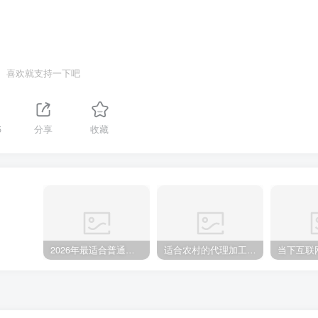
喜欢就支持一下吧
5
分享
收藏
2026年最适合普通人做的小生意！看完对你有收获的实用清单
适合农村的代理加工厂 适合在家办厂加工项目