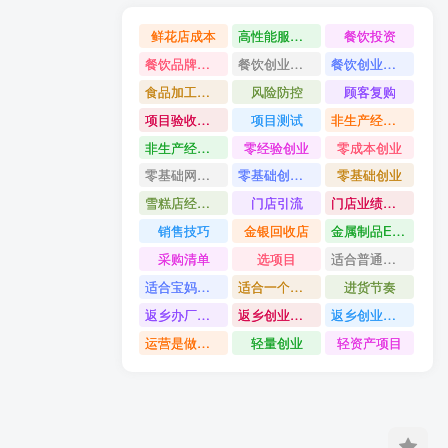
鲜花店成本
高性能服务器配置教程
餐饮投资
餐饮品牌打造
餐饮创业避坑
餐饮创业故事
食品加工创业
风险防控
顾客复购
项目验收资料
项目测试
非生产经营用固定资产是什么
非生产经营用固定资产分类
零经验创业
零成本创业
零基础网上开店
零基础创业指南
零基础创业
雪糕店经营技巧
门店引流
门店业绩提升方法
销售技巧
金银回收店
金属制品ERP系统
采购清单
选项目
适合普通人的创业
适合宝妈创业项目
适合一个人做的小生意
进货节奏
返乡办厂项目
返乡创业项目
返乡创业做什么好
运营是做什么
轻量创业
轻资产项目