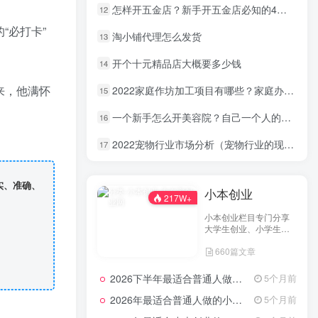
怎样开五金店？新手开五金店必知的4个细节
12
“必打卡”
淘小铺代理怎么发货
13
开个十元精品店大概要多少钱
14
来，他满怀
2022家庭作坊加工项目有哪些？家庭办厂小项目推荐
15
一个新手怎么开美容院？自己一个人的小美容店成功的秘密
16
2022宠物行业市场分析（宠物行业的现状优缺点）
17
实、准确、
小本创业
217W+
小本创业栏目专门分享
大学生创业、小学生创
业、小投资创业经验，
660篇文章
并为网友提供小成本创
业项目和一些实战投资
经验分享。
2026下半年最适合普通人做的小生意！看完对你有收获，普通人也能月入过万的实战路子
5个月前
2026年最适合普通人做的小生意！看完对你有收获的实用清单
5个月前