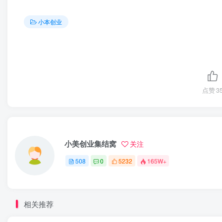
小本创业
点赞
3
小美创业集结窝
关注
508
0
5232
165W+
相关推荐