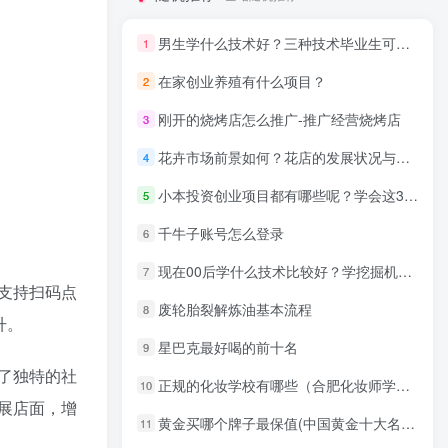
男生学什么技术好？三种技术毕业生可以试试！
1
在家创业养殖有什么项目？
2
刚开的烧烤店怎么推广-推广经营烧烤店
3
花卉市场前景如何？花店的发展状况与趋势
4
小本投资创业项目都有哪些呢？学会这3项做好小本创业加盟项目!
5
千牛子账号怎么登录
6
现在00后学什么技术比较好？学挖掘机技术的优势分析
7
支持扫码点
废轮胎裂解炼油基本流程
8
升。
星巴克最好喝的前十名
9
了独特的社
正规的化妆学校有哪些（合肥化妆师学校）
10
展店面，增
黄金买哪个牌子最保值(中国黄金十大名牌排名)
11