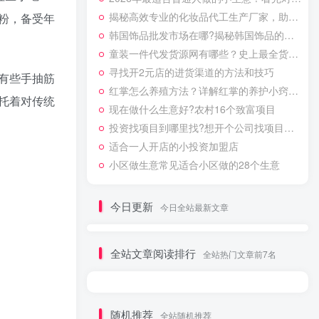
揭秘高效专业的化妆品代工生产厂家，助力品牌焕新升级
粉，备受年
韩国饰品批发市场在哪?揭秘韩国饰品的货源地
童装一件代发货源网有哪些？史上最全货源网站整合
寻找开2元店的进货渠道的方法和技巧
有些手抽筋
红掌怎么养殖方法？详解红掌的养护小窍门助力实体创业
托着对传统
现在做什么生意好?农村16个致富项目
投资找项目到哪里找?想开个公司找项目的方法总结
适合一人开店的小投资加盟店
小区做生意常见适合小区做的28个生意
今日更新
今日全站最新文章
全站文章阅读排行
全站热门文章前7名
随机推荐
全站随机推荐