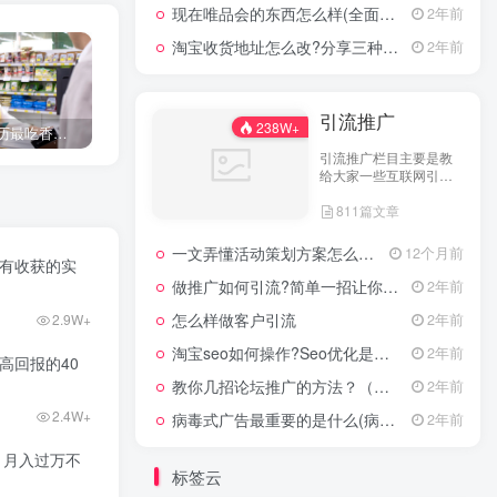
现在唯品会的东西怎么样(全面评测其产品质量)
2年前
淘宝收货地址怎么改?分享三种最常见的修改方式
2年前
引流推广
238W+
00后没学历最吃香的职业（7个适合00后的工作没学历）
废旧轮胎回收前景如何？废旧轮胎加工与销路
适合45至55岁创业者的10个生意项目大盘点
引流推广栏目主要是教
给大家一些互联网引流
技术，这里分享各行各
811篇文章
业的引流技术和推广技
巧，让大家网络拓客不
在犯难！
一文弄懂活动策划方案怎么写，2025年最新超全干货来了！
12个月前
你有收获的实
做推广如何引流?简单一招让你流量爆增
2年前
怎么样做客户引流
2年前
2.9W+
淘宝seo如何操作?Seo优化是什么意思?
2年前
高回报的40
教你几招论坛推广的方法？（具体论坛推广的步骤）
2年前
2.4W+
病毒式广告最重要的是什么(病毒式广告的创意策略)
2年前
，月入过万不
标签云