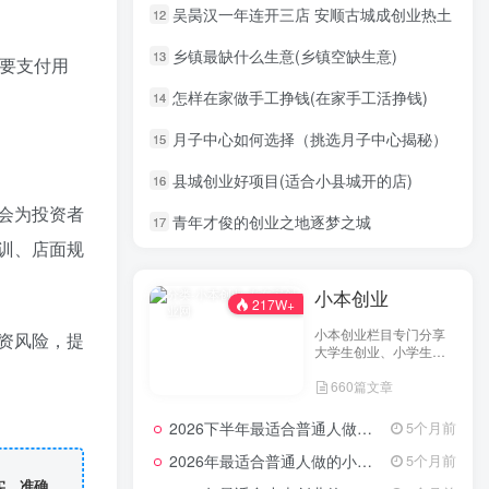
吴昺汉一年连开三店 安顺古城成创业热土
12
乡镇最缺什么生意(乡镇空缺生意)
13
要支付用
怎样在家做手工挣钱(在家手工活挣钱)
14
月子中心如何选择（挑选月子中心揭秘）
15
县城创业好项目(适合小县城开的店)
16
会为投资者
青年才俊的创业之地逐梦之城
17
训、店面规
小本创业
217W+
小本创业栏目专门分享
资风险，提
大学生创业、小学生创
业、小投资创业经验，
660篇文章
并为网友提供小成本创
业项目和一些实战投资
经验分享。
2026下半年最适合普通人做的小生意！看完对你有收获，普通人也能月入过万的实战路子
5个月前
2026年最适合普通人做的小生意！看完对你有收获的实用清单
5个月前
实、准确、