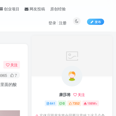
原创经验
创业项目
网友投稿
发布
登录
注册
关注
4965
7
里面的酸
康莎将
关注
641
0
7352
198W+
实体店跟房东签合同要注意啥？这几个条款不写清楚后面全是麻烦