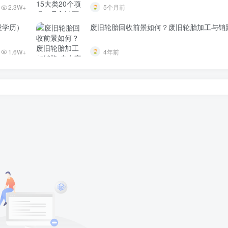
2.3W+
5个月前
没学历）
废旧轮胎回收前景如何？废旧轮胎加工与销
1.6W+
4年前