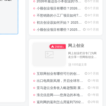
2026年最适合小本创业的15大类20个项目，月入过万不是梦
5个月前
小额创业项目有哪些？2026年指南：低成本高回报的40个轻资产赛道全解析
5个月前
不愁销路的小工厂项目如何?2025年最新10种项目不愁销路
9个月前
初次创业该如何开始？ 2025年最新适合年轻人的低成本创业项目
9个月前
小额创业项目有哪些？2025年最新15个小额投资创业好项目
10个月前
网上创业
298W+
网上创业栏目专门为网
友分享一些网络创业项
目、网上创业点子、网
1005篇文章
上创业做生意经验以及
网上创业技术的分享。
互联网创业有哪些可行的创业方案？
3个月前
出口电商新风潮，开启全球市场的数字化之门
1年前
亚马逊云业务收入略逊预期 展望未来创新潜力依然可期
1年前
淮北信息网——您身边的本地生活服务平台
1年前
返利网的返利怎么用返利?2024年网购返利教程
2年前