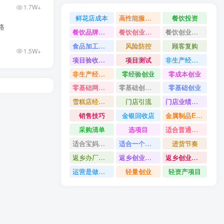
1.7W+
鲜花店成本
高性能服务器配置教程
餐饮投资
路
餐饮品牌打造
餐饮创业避坑
餐饮创业故事
食品加工创业
风险防控
顾客复购
1.5W+
项目验收资料
项目测试
非生产经营用固定资产是什么
非生产经营用固定资产分类
零经验创业
零成本创业
零基础网上开店
零基础创业指南
零基础创业
雪糕店经营技巧
门店引流
门店业绩提升方法
销售技巧
金银回收店
金属制品ERP系统
采购清单
选项目
适合普通人的创业
适合宝妈创业项目
适合一个人做的小生意
进货节奏
返乡办厂项目
返乡创业项目
返乡创业做什么好
运营是做什么
轻量创业
轻资产项目