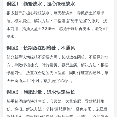
误区1：频繁浇水，担心绿植缺水
很多新手总担心绿植缺水，每天都浇水，导致盆土长期潮
湿、根系腐烂。解决方法：严格遵循“见干见湿”的原则，浇
水前用手指插入盆土2-3厘米，感觉干燥后再浇水，避免盲目
浇水。
误区2：长期放在阴暗处，不通风
部分新手认为绿植不需要光照，长期放在阴暗、不通风的地
方，导致绿植徒长、叶片发黄、容易生病。解决方法：根据
绿植习性，放置在合适的光照位置，同时保证室内通风，每
天开窗通风1-2小时，减少病虫害滋生。
误区3：施肥过量，追求快速生长
新手希望绿植快速生长，会频繁、大量施肥，导致肥料堆
积、烧根。解决方法：坚持“薄肥勤施”，避免浓肥，施肥后
及时浇水，若出现烧根症状（叶片发黄、枯萎），立即停止