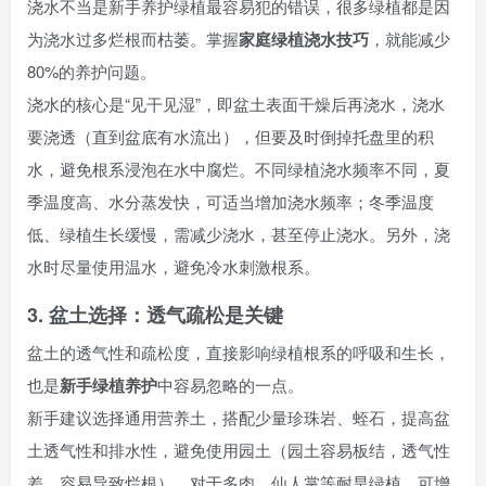
浇水不当是新手养护绿植最容易犯的错误，很多绿植都是因
为浇水过多烂根而枯萎。掌握
家庭绿植浇水技巧
，就能减少
80%的养护问题。
浇水的核心是“见干见湿”，即盆土表面干燥后再浇水，浇水
要浇透（直到盆底有水流出），但要及时倒掉托盘里的积
水，避免根系浸泡在水中腐烂。不同绿植浇水频率不同，夏
季温度高、水分蒸发快，可适当增加浇水频率；冬季温度
低、绿植生长缓慢，需减少浇水，甚至停止浇水。另外，浇
水时尽量使用温水，避免冷水刺激根系。
3. 盆土选择：透气疏松是关键
盆土的透气性和疏松度，直接影响绿植根系的呼吸和生长，
也是
新手绿植养护
中容易忽略的一点。
新手建议选择通用营养土，搭配少量珍珠岩、蛭石，提高盆
土透气性和排水性，避免使用园土（园土容易板结，透气性
差，容易导致烂根）。对于多肉、仙人掌等耐旱绿植，可增