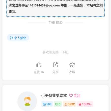
请发送邮件至1461314457@qq.com 举报，一经查实，本站将立刻
删除。
THE END
个人创业
喜欢就支持一下吧
点赞
16
分享
收藏
小美创业集结窝
关注
508
0
5232
165W+