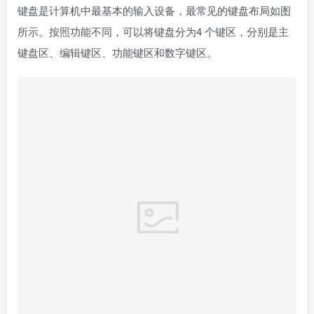
键盘是计算机中最基本的输入设备，最常见的键盘布局如图
所示。按照功能不同，可以将键盘分为4 个键区，分别是主
键盘区、编辑键区、功能键区和数字键区。
1.主键盘区
主键盘区又称标准打字区，由26 个英文字母键、0～9 十个
数字键、“ `、～、!、@”等符号键、空格键和若干控制功能键
组成。
其中，各控制功能键的功能如下。