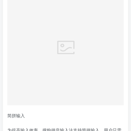
简拼输入
为提高输入效率，搜狗拼音输入法支持简拼输入，用户只需
输入组成词句的每个字的首字母或声母，输入法即可给出符
合要求的候选词句，如图1所示。简拼也可以和全拼混合使
用，效果如图2、图3所示。