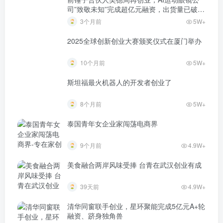
9个月前
4.9W+
美食融合两岸风味受捧 台青在武汉创业有成
39天前
4.9W+
清华同窗联手创业，星环聚能完成5亿元A+轮
融资、跻身独角兽
1个月前
4.9W+
张家界文旅注入青春活力 90后江同学返乡创
业
3个月前
4.8W+
热门点赞