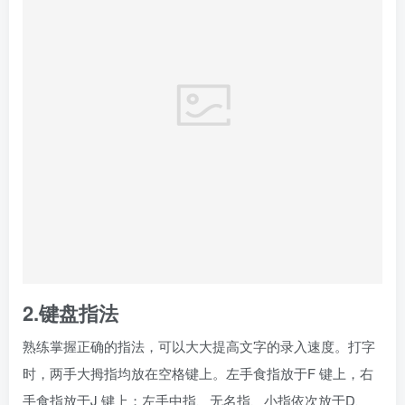
2.键盘指法
熟练掌握正确的指法，可以大大提高文字的录入速度。打字
时，两手大拇指均放在空格键上。左手食指放于F 键上，右
手食指放于J 键上；左手中指、无名指、小指依次放于D、
S、A 三个键上，右手中指、无名指、小指依次放于K、
L、；三个键上，这八个键称为基本键。在键盘上，F 和J 两
键上均有凸起标记，便于用户盲打时迅速找到键位。
打字时，除大拇指外，其余八个手指按照图所示操作，每个
手指负责一个区域的按键。