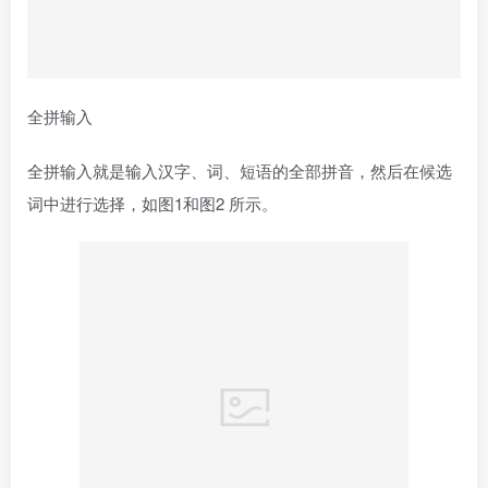
总结起来，正确的键盘手指方法对于保护我们的手指健康至
关重要。通过掌握正确的手指位置、坐姿、手腕放松、按键
力度和合理分配手指工作，我们可以减轻手指的负担，降低
手指疲劳的风险。与此同时，合理调整键盘高度、定期休息
和保持良好的工作习惯也是至关重要的。只有做好这些，我
们才能在键盘上高效地工作，同时保护我们宝贵的手指健