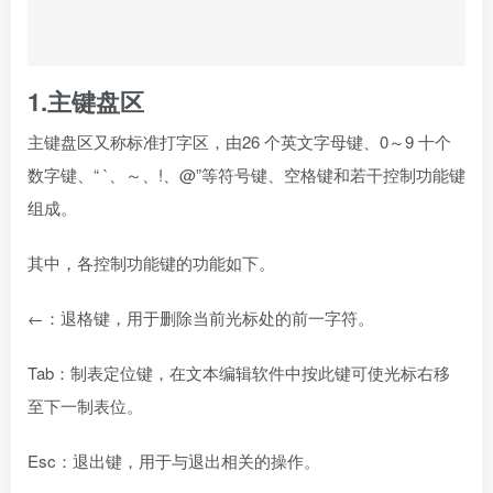
←：退格键，用于删除当前光标处的前一字符。
Tab：制表定位键，在文本编辑软件中按此键可使光标右移
至下一制表位。
Esc：退出键，用于与退出相关的操作。
Caps Lock：大写锁定键，用于切换大小写状态，按下该键
使键盘上的Caps Lock 指示灯点亮时，所输入的字母均为大
写，再按下该键使指示灯熄灭，则所输入的字母均为小写。
一般处于大写状态时，中文输入法无效。
Shift：上档键，按住Shift 键的同时按下标有两排符号的按
键，即可输入上档符号。
例如，在英文状态下按Shift+2 组合键，即可输入符号“@”。