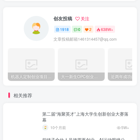
相关推荐
第二届“海聚英才”上海大学生创新创业大赛落
幕
10个月前
5W+
前锤子合伙人吴德周再创业，AI运动眼镜公
司”致敬未知”完成超亿元融资，出货量已破万
台
3个月前
5W+
2025全球创新创业大赛颁奖仪式在厦门举办
10个月前
5W+
斯坦福最火机器人的开发者创业了
8个月前
5W+
泰国青年女企业家闯荡电商界