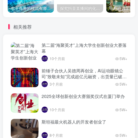
电子商务的模式有哪些？5种电商的商业模式
探究抖音直播间的化妆品是正品吗
相关推荐
第二届“海聚英才”上海大学生创新创业大赛落
幕
10个月前
5W+
前锤子合伙人吴德周再创业，AI运动眼镜公
司”致敬未知”完成超亿元融资，出货量已破万
台
3个月前
5W+
2025全球创新创业大赛颁奖仪式在厦门举办
10个月前
5W+
斯坦福最火机器人的开发者创业了
8个月前
5W+