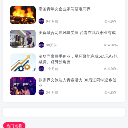
泰国青年女企业家闯荡电商界
9个月前
4.9W+
美食融合两岸风味受捧 台青在武汉创业有成
38天前
4.9W+
清华同窗联手创业，星环聚能完成5亿元A+轮
融资、跻身独角兽
1个月前
4.9W+
张家界文旅注入青春活力 90后江同学返乡创
业
3个月前
4.8W+
热门点赞