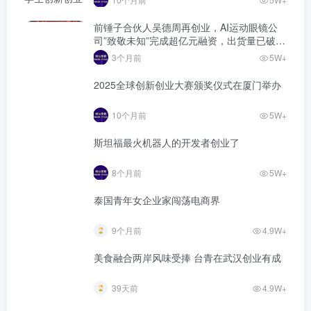
前锤子合伙人吴德周再创业，AI运动眼镜公
司”致敬未知”完成超亿元融资，出货量已破万
台
3个月前
5W+
2025全球创新创业大赛颁奖仪式在厦门举办
10个月前
5W+
斯坦福最火机器人的开发者创业了
8个月前
5W+
泰国青年女企业家闯荡电商界
9个月前
4.9W+
美食融合两岸风味受捧 台青在武汉创业有成
39天前
4.9W+