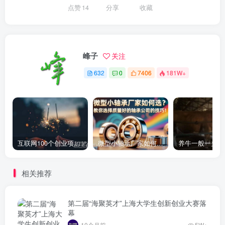
点赞
14
分享
收藏
峰子
关注
632
0
7406
181W+
互联网100个创业项目 2022必火的创业项目
微型小轴承厂家如何选？教你选择质量好的轴承公司的技巧！
相关推荐
第二届“海聚英才”上海大学生创新创业大赛落
幕
10个月前
5W+