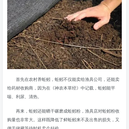
首先在农村养蚯蚓，蚯蚓不仅能卖给渔具公司，还能卖
给药材收购商，因为在《神农本草经》中记载，蚯蚓能平
喘、利尿、清热。
再来，蚯蚓还能晒干碾磨成蚯蚓粉，渔具店对蚯蚓粉收
购量也非常大。这样既降低了鲜蚯蚓来不及出售的损失，又
便于储藏等待时机卖个好价。