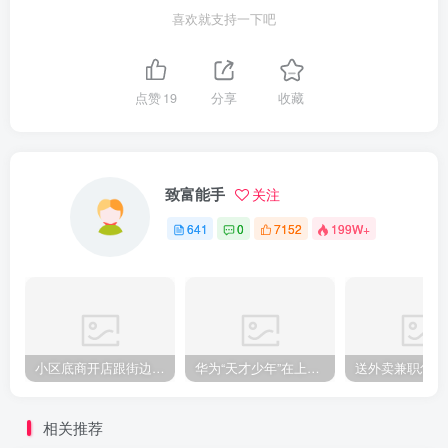
喜欢就支持一下吧
点赞
19
分享
收藏
致富能手
关注
641
0
7152
199W+
小区底商开店跟街边铺子哪个好？两边的账算下来差别不小
华为“天才少年”在上海创业获百万元大奖，用AI变革高端制造业
相关推荐