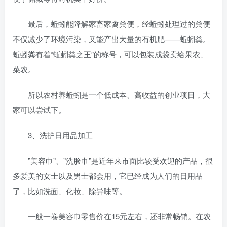
最后，蚯蚓能降解家畜家禽粪便，经蚯蚓处理过的粪便
不仅减少了环境污染，又能产出大量的有机肥——蚯蚓粪。
蚯蚓粪有着“蚯蚓粪之王”的称号，可以包装成袋卖给果农、
菜农。
所以农村养蚯蚓是一个低成本、高收益的创业项目，大
家可以尝试下。
3、洗护日用品加工
”美容巾”、”洗脸巾”是近年来市面比较受欢迎的产品，很
多爱美的女士以及男士都会用，它已经成为人们的日用品
了，比如洗面、化妆、除异味等。
一般一卷美容巾零售价在15元左右，还非常畅销。在农