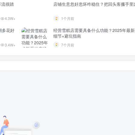
客流很踏
店铺生意忽好忽坏咋稳住？把回头客攥手里
4.3W+
1个月前
期多花好
经营雪糕店需要具备什么功能？2025年最
细节+避坑指南
3.4W+
7个月前