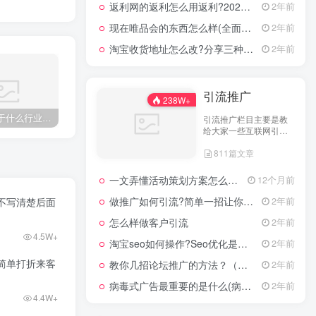
返利网的返利怎么用返利?2024年网购返利教程
2年前
现在唯品会的东西怎么样(全面评测其产品质量)
2年前
淘宝收货地址怎么改?分享三种最常见的修改方式
2年前
引流推广
238W+
宠物店属于什么行业类型？宠物店行业市场分析
宠物店主要靠什么盈利（宠物行业的商业模式）
一个新手怎么开玩具店?开玩具店的经验和技巧
引流推广栏目主要是教
给大家一些互联网引流
技术，这里分享各行各
811篇文章
业的引流技术和推广技
巧，让大家网络拓客不
在犯难！
一文弄懂活动策划方案怎么写，2025年最新超全干货来了！
12个月前
做推广如何引流?简单一招让你流量爆增
2年前
不写清楚后面
怎么样做客户引流
2年前
4.5W+
淘宝seo如何操作?Seo优化是什么意思?
2年前
简单打折来客
教你几招论坛推广的方法？（具体论坛推广的步骤）
2年前
病毒式广告最重要的是什么(病毒式广告的创意策略)
2年前
4.4W+