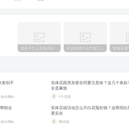
现在开什么实体店好经营？普通人也能起步的几个门类
在农村做什么代加工比较好？这几个火热手工活代理加工项目，你知道吗？
来差别不
实体店跟房东签合同要注意啥？这几个条款
全是麻烦
4.8W+
1个月前
正帮助企
实体店搞活动怎么不白花冤枉钱？这两招比
更实在
4.5W+
38天前