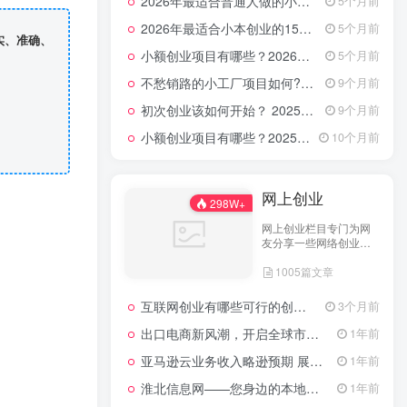
2026年最适合普通人做的小生意！看完对你有收获的实用清单
5个月前
2026年最适合小本创业的15大类20个项目，月入过万不是梦
5个月前
实、准确、
小额创业项目有哪些？2026年指南：低成本高回报的40个轻资产赛道全解析
5个月前
不愁销路的小工厂项目如何?2025年最新10种项目不愁销路
9个月前
初次创业该如何开始？ 2025年最新适合年轻人的低成本创业项目
9个月前
小额创业项目有哪些？2025年最新15个小额投资创业好项目
10个月前
网上创业
298W+
网上创业栏目专门为网
友分享一些网络创业项
目、网上创业点子、网
1005篇文章
上创业做生意经验以及
网上创业技术的分享。
互联网创业有哪些可行的创业方案？
3个月前
出口电商新风潮，开启全球市场的数字化之门
1年前
亚马逊云业务收入略逊预期 展望未来创新潜力依然可期
1年前
淮北信息网——您身边的本地生活服务平台
1年前