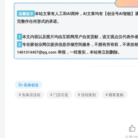
温馨提示
本站文章有人工和AI两种，AI文章均有【创业号AI智能
完整作任何形式的承诺。
1
本文内容以及图片均由互联网用户自发贡献，该文观点仅代表作
2
专在家创业网仅提供信息存储空间服务，不拥有所有权，不承担相
1461314457@qq.com 举报，一经查实，本站将立刻删除。
实体创业
# 实体店活动
# 门店引流
# 活动策划
# 顾客复购
点赞
28