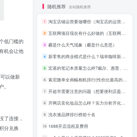
随机推荐
全站随机推荐
淘宝店铺运营要做哪些（淘宝店的运营流程）
1
互联网项目现在有什么好做的（互联网成本低的轻创业项目）
2
个低门槛的
霾是什么天气现象（霾是什么意思）
3
有机会让他
新零售的商业模式是什么？瑞幸咖啡新零售模式的好处
4
宏基的笔记本质量怎么样?戴尔、惠普、宏碁三品牌的笔记本电脑
5
，可以做新
索尼微单全画幅相机排行(性价比最高的微单相机排行榜)
6
户。
开超市需要注意的问题（想要便利店盈利注重这五大细节）
7
开网店卖化妆品怎么样？实力分析开化妆品店的理由
8
洗衣液品牌排行榜前十名
9
没了连接，
1688开店流程及费用
10
积分兑换