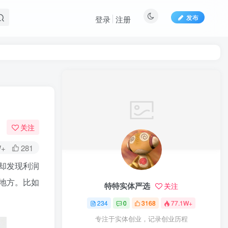
发布
登录
注册
关注
W+
281
却发现利润
地方。比如
特特实体严选
关注
234
0
3168
77.1W+
专注于实体创业，记录创业历程