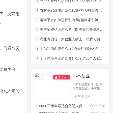
一个人开什么店最赚钱？2022投资2～3万小生意
11
农村基础设施建设包括哪些?乡村振兴基础设施建设内容
12
下一次可用
电商平台如何进行引流?电销商家引流推广实战经验
13
。
美容师资格证怎么考（医美美容师资格证书）
14
湖北青创贷：为创业人插上一双腾飞的翅膀
15
。只看当天
牛尔红酒面膜怎么样?必知红酒能做面膜吗
16
个人网络创业适合做什么？适合个人做的互联网项目
17
能减少浪
小本创业
217W+
小本创业栏目专门分享
大学生创业、小学生创
绍别人来的
业、小投资创业经验，
660篇文章
并为网友提供小成本创
业项目和一些实战投资
经验分享。
2026下半年最适合普通人做的小生意！看完对你有收获，普通人也能月入过万的实战路子
5个月前