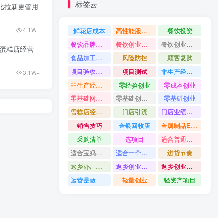
标签云
比拉新更管用
4.1W+
鲜花店成本
高性能服务器配置教程
餐饮投资
餐饮品牌打造
餐饮创业避坑
餐饮创业故事
新蛋糕店经营
食品加工创业
风险防控
顾客复购
项目验收资料
项目测试
非生产经营用固定资产是什么
3.1W+
非生产经营用固定资产分类
零经验创业
零成本创业
零基础网上开店
零基础创业指南
零基础创业
雪糕店经营技巧
门店引流
门店业绩提升方法
销售技巧
金银回收店
金属制品ERP系统
采购清单
选项目
适合普通人的创业
适合宝妈创业项目
适合一个人做的小生意
进货节奏
返乡办厂项目
返乡创业项目
返乡创业做什么好
运营是做什么
轻量创业
轻资产项目