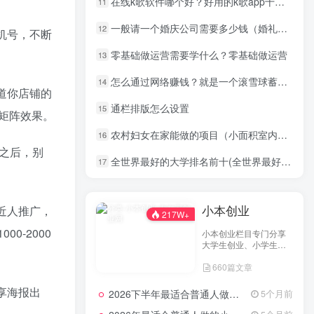
在线k歌软件哪个好？好用的k歌app十大软件排名
11
一般请一个婚庆公司需要多少钱（婚礼请婚庆公司费用以及服务明细）
12
机号，不断
零基础做运营需要学什么？零基础做运营
13
怎么通过网络赚钱？就是一个滚雪球蓄势的过程
14
道你店铺的
通栏排版怎么设置
15
矩阵效果。
农村妇女在家能做的项目（小面积室内养殖项目经验）
16
录之后，别
全世界最好的大学排名前十(全世界最好的大学排行榜)
17
小本创业
近人推广，
217W+
0-2000
小本创业栏目专门分享
大学生创业、小学生创
业、小投资创业经验，
660篇文章
并为网友提供小成本创
业项目和一些实战投资
经验分享。
享海报出
2026下半年最适合普通人做的小生意！看完对你有收获，普通人也能月入过万的实战路子
5个月前