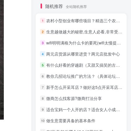
随机推荐
全站随机推荐
农村小型创业有哪些项目？精选三个农村不起眼的商机
1
生意越做越大的秘密,生意人必看,非常受益!
2
wifi明明满格为什么卡的要死(wifi太慢提网速设置图文讲解)
3
两元店货源从哪里进货？两元店批发中心
4
有什么好看的穿越剧（又甜又搞笑的古装爱情穿越剧排行榜）
5
教你几招论坛推广的方法？（具体论坛推广的步骤）
6
新手怎么开采耳店？做好这5点开采耳店稳赚不赔
7
微商怎么找客源?微商打法分享
8
适合宝妈一个人开的店？适合女人小成本开店
9
做生意需要具备的基本条件
10