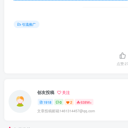
引流推广
点赞
2
创友投稿
关注
1918
0
2
638W+
文章投稿邮箱1461314457@qq.com