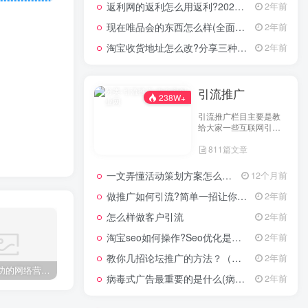
返利网的返利怎么用返利?2024年网购返利教程
2年前
现在唯品会的东西怎么样(全面评测其产品质量)
2年前
淘宝收货地址怎么改?分享三种最常见的修改方式
2年前
引流推广
238W+
引流推广栏目主要是教
给大家一些互联网引流
技术，这里分享各行各
811篇文章
业的引流技术和推广技
巧，让大家网络拓客不
在犯难！
一文弄懂活动策划方案怎么写，2025年最新超全干货来了！
12个月前
做推广如何引流?简单一招让你流量爆增
2年前
怎么样做客户引流
2年前
淘宝seo如何操作?Seo优化是什么意思?
2年前
教你几招论坛推广的方法？（具体论坛推广的步骤）
2年前
近两年成功的网络营销案例有哪些？ 网络营销做得比较成功的9个案例
没经验的人开什么店好？当下适合年轻人开店的行业
引流推广怎么做?线上引流的八种推广方式
病毒式广告最重要的是什么(病毒式广告的创意策略)
2年前