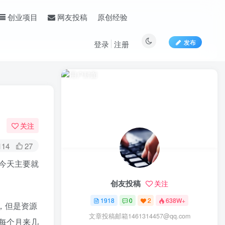
原创经验
创业项目
网友投稿
发布
登录
注册
关注
114
27
今天主要就
创友投稿
关注
1918
0
2
638W+
，但是资源
文章投稿邮箱1461314457@qq.com
每个月来几