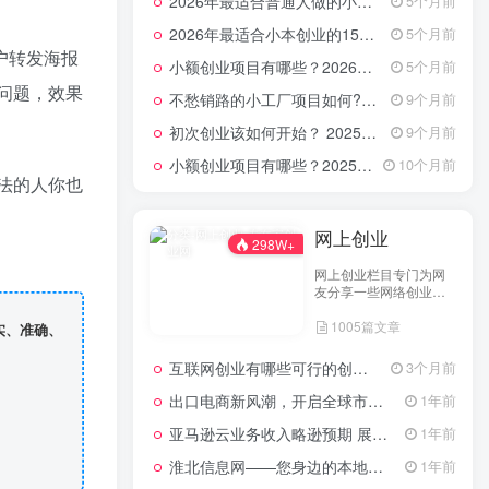
2026年最适合普通人做的小生意！看完对你有收获的实用清单
5个月前
2026年最适合小本创业的15大类20个项目，月入过万不是梦
5个月前
户转发海报
小额创业项目有哪些？2026年指南：低成本高回报的40个轻资产赛道全解析
5个月前
没问题，效果
不愁销路的小工厂项目如何?2025年最新10种项目不愁销路
9个月前
初次创业该如何开始？ 2025年最新适合年轻人的低成本创业项目
9个月前
小额创业项目有哪些？2025年最新15个小额投资创业好项目
10个月前
想法的人你也
网上创业
298W+
网上创业栏目专门为网
友分享一些网络创业项
目、网上创业点子、网
1005篇文章
上创业做生意经验以及
实、准确、
网上创业技术的分享。
互联网创业有哪些可行的创业方案？
3个月前
出口电商新风潮，开启全球市场的数字化之门
1年前
亚马逊云业务收入略逊预期 展望未来创新潜力依然可期
1年前
淮北信息网——您身边的本地生活服务平台
1年前