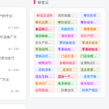
标签云
鲜花店成本
高性能服务器配置教程
餐饮投资
户的平台
餐饮品牌打造
餐饮创业避坑
餐饮创业故事
1.9W+
食品加工创业
风险防控
顾客复购
项目验收资料
项目测试
非生产经营用固定资产是什么
的引流推广方
非生产经营用固定资产分类
零经验创业
零成本创业
1.5W+
零基础网上开店
零基础创业指南
零基础创业
雪糕店经营技巧
门店引流
门店业绩提升方法
原理与技巧
销售技巧
金银回收店
金属制品ERP系统
采购清单
选项目
适合普通人的创业
1.4W+
适合宝妈创业项目
适合一个人做的小生意
进货节奏
广方法
返乡办厂项目
返乡创业项目
返乡创业做什么好
运营是做什么
轻量创业
轻资产项目
1W+