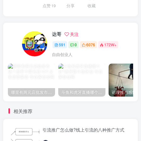
点赞
19
分享
收藏
达哥
关注
591
0
6076
172W+
自由创业人
哪里有两元店批发市场？想开个两元店10个义务进货渠道
斗鱼和虎牙直播哪个好?虎牙跟斗鱼区别
相关推荐
引流推广怎么做?线上引流的八种推广方式