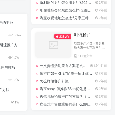
返利网的返利怎么用返利?2024年网购返利教程
2年前
现在唯品会的东西怎么样(全面评测其产品质量)
2年前
淘宝收货地址怎么改?分享三种最常见的修改方式
2年前
户的平台
引流推广
1.9W+
238W+
引流推广栏目主要是教
的引流推广方
给大家一些互联网引流
技术，这里分享各行各
811篇文章
业的引流技术和推广技
1.5W+
巧，让大家网络拓客不
在犯难！
一文弄懂活动策划方案怎么写，2025年最新超全干货来了！
12个月前
原理与技巧
做推广如何引流?简单一招让你流量爆增
2年前
1.4W+
怎么样做客户引流
2年前
淘宝seo如何操作?Seo优化是什么意思?
2年前
广方法
教你几招论坛推广的方法？（具体论坛推广的步骤）
2年前
1W+
病毒式广告最重要的是什么(病毒式广告的创意策略)
2年前