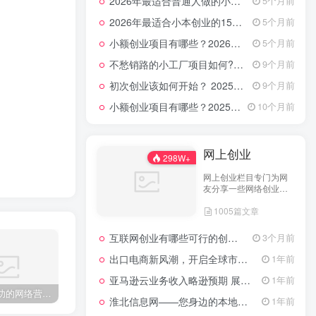
2026年最适合普通人做的小生意！看完对你有收获的实用清单
5个月前
2026年最适合小本创业的15大类20个项目，月入过万不是梦
5个月前
小额创业项目有哪些？2026年指南：低成本高回报的40个轻资产赛道全解析
5个月前
不愁销路的小工厂项目如何?2025年最新10种项目不愁销路
9个月前
初次创业该如何开始？ 2025年最新适合年轻人的低成本创业项目
9个月前
小额创业项目有哪些？2025年最新15个小额投资创业好项目
10个月前
网上创业
298W+
网上创业栏目专门为网
友分享一些网络创业项
目、网上创业点子、网
1005篇文章
上创业做生意经验以及
网上创业技术的分享。
互联网创业有哪些可行的创业方案？
3个月前
出口电商新风潮，开启全球市场的数字化之门
1年前
亚马逊云业务收入略逊预期 展望未来创新潜力依然可期
1年前
近两年成功的网络营销案例有哪些？ 网络营销做得比较成功的9个案例
没经验的人开什么店好？当下适合年轻人开店的行业
引流推广怎么做?线上引流的八种推广方式
淮北信息网——您身边的本地生活服务平台
1年前