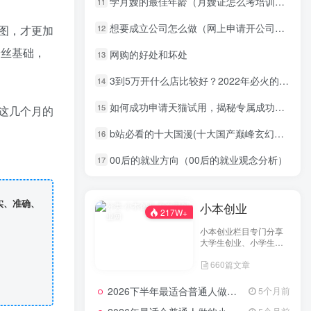
学月嫂的最佳年龄（月嫂证怎么考培训技巧）
11
想要成立公司怎么做（网上申请开公司的流程）
图，才更加
12
粉丝基础，
网购的好处和坏处
13
3到5万开什么店比较好？2022年必火的创业项目
14
如何成功申请天猫试用，揭秘专属成功秘诀！
15
这几个月的
b站必看的十大国漫(十大国产巅峰玄幻动漫排行榜)
16
00后的就业方向（00后的就业观念分析）
17
实、准确、
小本创业
217W+
小本创业栏目专门分享
大学生创业、小学生创
业、小投资创业经验，
660篇文章
并为网友提供小成本创
业项目和一些实战投资
经验分享。
2026下半年最适合普通人做的小生意！看完对你有收获，普通人也能月入过万的实战路子
5个月前