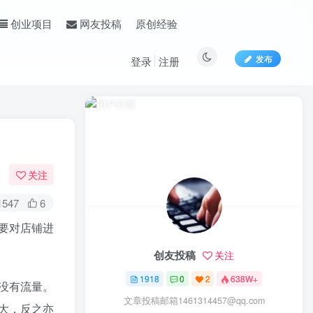
原创经验
创业项目
网友投稿
发布
登录
注册
关注
1547
6
要对店铺进
创友投稿
关注
1918
0
2
638W+
没有流量。
文章投稿邮箱1461314457@qq.com
大，反之亦