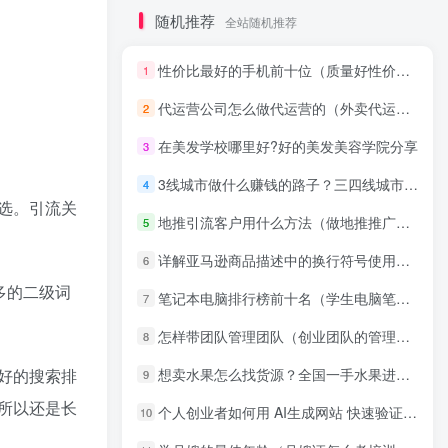
随机推荐
全站随机推荐
性价比最好的手机前十位（质量好性价比高的手机排行榜）
1
代运营公司怎么做代运营的（外卖代运营具体运营思路）
2
在美发学校哪里好?好的美发美容学院分享
3
3线城市做什么赚钱的路子？三四线城市可以做的生意经验
4
选。引流关
地推引流客户用什么方法（做地推推广四种技巧）
5
详解亚马逊商品描述中的换行符号使用方法
6
多的二级词
笔记本电脑排行榜前十名（学生电脑笔记本推荐）
7
怎样带团队管理团队（创业团队的管理技巧和策略）
8
好的搜索排
想卖水果怎么找货源？全国一手水果进货技巧
9
所以还是长
个人创业者如何用 AI生成网站 快速验证项目？零门槛上手全攻略
10