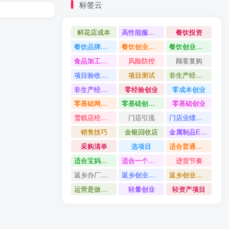
标签云
鲜花店成本
高性能服务器配置教程
餐饮投资
餐饮品牌打造
餐饮创业避坑
餐饮创业故事
食品加工创业
风险防控
顾客复购
项目验收资料
项目测试
非生产经营用固定资产是什么
非生产经营用固定资产分类
零经验创业
零成本创业
零基础网上开店
零基础创业指南
零基础创业
雪糕店经营技巧
门店引流
门店业绩提升方法
销售技巧
金银回收店
金属制品ERP系统
采购清单
选项目
适合普通人的创业
适合宝妈创业项目
适合一个人做的小生意
进货节奏
返乡办厂项目
返乡创业项目
返乡创业做什么好
运营是做什么
轻量创业
轻资产项目