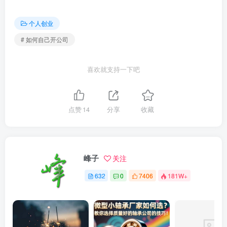
个人创业
# 如何自己开公司
喜欢就支持一下吧
点赞
14
分享
收藏
峰子
关注
632
0
7406
181W+