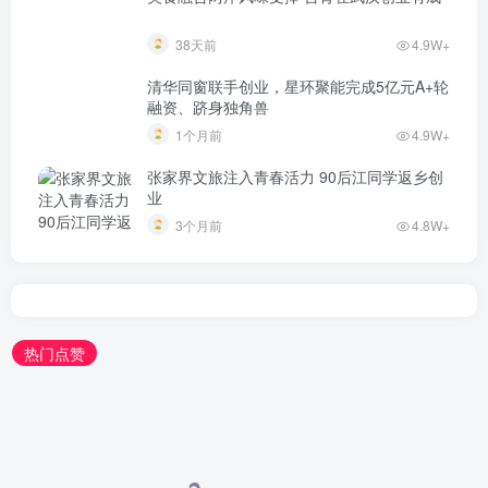
38天前
4.9W+
清华同窗联手创业，星环聚能完成5亿元A+轮
融资、跻身独角兽
1个月前
4.9W+
张家界文旅注入青春活力 90后江同学返乡创
业
3个月前
4.8W+
热门点赞