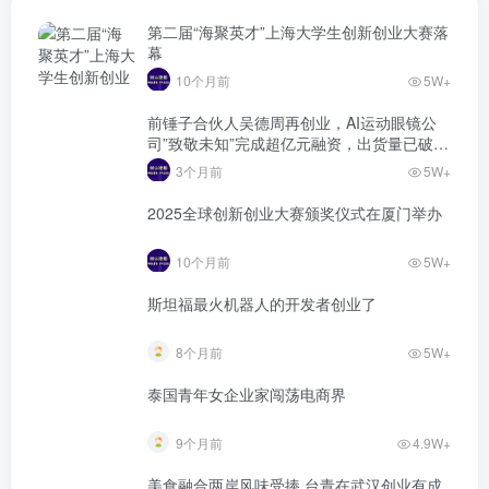
第二届“海聚英才”上海大学生创新创业大赛落
幕
10个月前
5W+
前锤子合伙人吴德周再创业，AI运动眼镜公
司”致敬未知”完成超亿元融资，出货量已破万
台
3个月前
5W+
2025全球创新创业大赛颁奖仪式在厦门举办
10个月前
5W+
斯坦福最火机器人的开发者创业了
8个月前
5W+
泰国青年女企业家闯荡电商界
9个月前
4.9W+
美食融合两岸风味受捧 台青在武汉创业有成