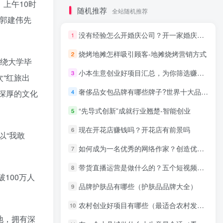
上午10时
随机推荐
全站随机推荐
郭建伟先
没有经验怎么开婚庆公司？开一家婚庆公司的条件
1
烧烤地摊怎样吸引顾客-地摊烧烤营销方式
2
围绕大学毕
小本生意创业好项目汇总，为你筛选赚钱的创业机会
3
“红旅出
奢侈品女包品牌有哪些牌子?世界十大品牌女包排行榜
深厚的文化
4
“先导式创新”成就行业翘楚-智能创业
5
现在开花店赚钱吗？开花店有前景吗
6
以“我敢
如何成为一名优秀的网络作家？创造优秀的文学作品的方法
7
带货直播运营是做什么的？五个短视频运营的必知概念
8
100万人
品牌护肤品有哪些（护肤品品牌大全）
9
农村创业好项目有哪些（最适合农村发展的项目）
10
地，拥有深