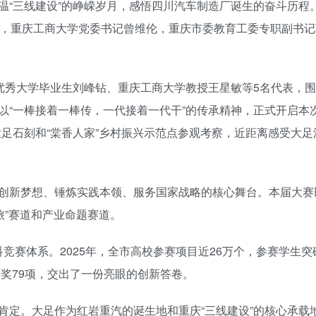
“三线建设”的峥嵘岁月，感悟四川汽车制造厂诞生的奋斗历程。
春，重庆工商大学党委书记曾维伦，重庆市委教育工委专职副书记
籍优秀大学毕业生刘峰钻、重庆工商大学教授王星敏等5名代表，
“一棒接着一棒传，一代接着一代干”的传承精神，正式开启本次
足石刻和“棠香人家”乡村振兴示范点参观考察，近距离感受大足
创新梦想、锤炼实践本领、服务国家战略的核心舞台。本届大赛
旅”赛道和产业命题赛道。
竞赛体系。2025年，全市高校参赛项目近26万个，参赛学生突破
铜奖79项，交出了一份亮眼的创新答卷。
肯定。大足作为红岩重汽的诞生地和重庆“三线建设”的核心承载