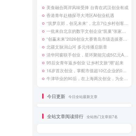
美食融合两岸风味受捧 台青在武汉创业有成
香港青年赴穗探寻大湾区AI创业机遇
“筑梦京郊，创见未来”，北京7位乡村创客分享创业故事
一批来自北京的数字文创企业“筑巢”张家口 带着订单技术和梦想来创业
“创赢未来”2026创业大赛青岛市级选拔赛落幕，12个项目将迎战省赛
北疆文脉润山河 多元传播启新章
清华同窗联手创业，星环聚能完成5亿元A+轮融资、跻身独角兽
95后女青年返乡创业 让乡村文旅“潮”起来
16岁首次创业，掌舵市值超10亿企业的00后小伙潘远志：目标是让“中国芯”跑得快又稳
牛津毕业的90后，在上海两次创业，为全球送出超80亿度绿色电力
今日更新
今日全站最新文章
全站文章阅读排行
全站热门文章前7名