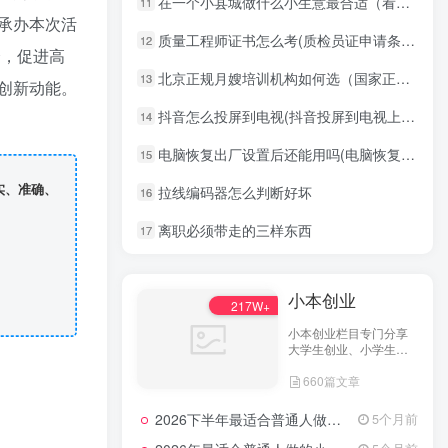
在一个小县城做什么小生意最合适（看看这个创业思路）
11
承办本次活
质量工程师证书怎么考(质检员证申请条件)
12
会，促进高
北京正规月嫂培训机构如何选（国家正规的月嫂培训机构）
13
创新动能。
抖音怎么投屏到电视(抖音投屏到电视上解决方案)
14
电脑恢复出厂设置后还能用吗(电脑恢复出厂设置)
15
实、准确、
拉线编码器怎么判断好坏
16
离职必须带走的三样东西
17
小本创业
217W+
小本创业栏目专门分享
大学生创业、小学生创
业、小投资创业经验，
660篇文章
并为网友提供小成本创
业项目和一些实战投资
经验分享。
2026下半年最适合普通人做的小生意！看完对你有收获，普通人也能月入过万的实战路子
5个月前