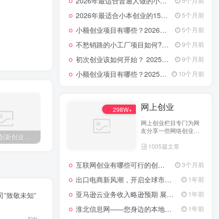
2026年最适合普通人做的小生意！看完对你有收获的实用清单
5个月前
2026年最适合小本创业的15大类20个项目，月入过万不是梦
5个月前
小额创业项目有哪些？2026年指南：低成本高回报的40个轻资产赛道全解析
5个月前
不愁销路的小工厂项目如何?2025年最新10种项目不愁销路
9个月前
初次创业该如何开始？ 2025年最新适合年轻人的低成本创业项目
9个月前
小额创业项目有哪些？2025年最新15个小额投资创业好项目
10个月前
网上创业
298W+
网上创业栏目专门为网
友分享一些网络创业项
2025全球创新创业大赛颁奖仪式在厦门举办
斯坦福最火机器人的开发者创业了
泰国青年女企业家闯荡电商界
目、网上创业点子、网
1005篇文章
上创业做生意经验以及
网上创业技术的分享。
互联网创业有哪些可行的创业方案？
3个月前
出口电商新风潮，开启全球市场的数字化之门
1年前
亚马逊云业务收入略逊预期 展望未来创新潜力依然可期
1年前
”致敬未知”
淮北信息网——您身边的本地生活服务平台
1年前
5W+