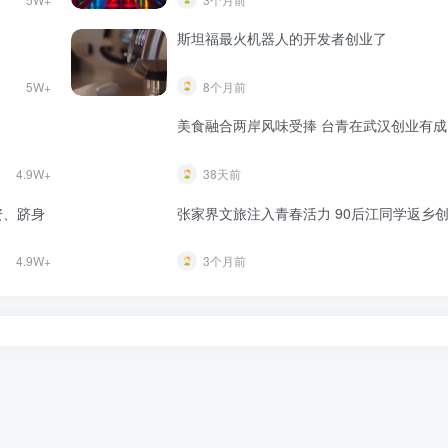
斯坦福最火机器人的开发者创业了
5W+
8个月前
美食融合两岸风味受捧 台青在武汉创业有成
4.9W+
38天前
资、跻身
张家界文旅注入青春活力 90后江同学返乡
4.9W+
3个月前