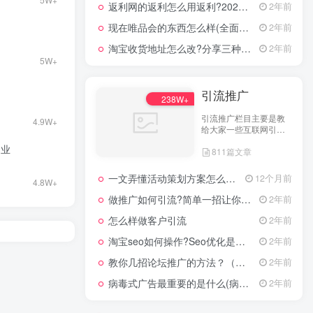
返利网的返利怎么用返利?2024年网购返利教程
2年前
现在唯品会的东西怎么样(全面评测其产品质量)
2年前
淘宝收货地址怎么改?分享三种最常见的修改方式
2年前
5W+
引流推广
238W+
引流推广栏目主要是教
4.9W+
给大家一些互联网引流
技术，这里分享各行各
创业
811篇文章
业的引流技术和推广技
巧，让大家网络拓客不
在犯难！
一文弄懂活动策划方案怎么写，2025年最新超全干货来了！
12个月前
4.8W+
做推广如何引流?简单一招让你流量爆增
2年前
怎么样做客户引流
2年前
淘宝seo如何操作?Seo优化是什么意思?
2年前
教你几招论坛推广的方法？（具体论坛推广的步骤）
2年前
病毒式广告最重要的是什么(病毒式广告的创意策略)
2年前