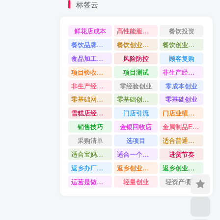
标签云
鲜花店成本
高性能服务器配置教程
餐饮投资
餐饮品牌打造
餐饮创业避坑
餐饮创业故事
食品加工创业
风险防控
顾客复购
项目验收资料
项目测试
非生产经营用固定资产是什么
非生产经营用固定资产分类
零经验创业
零成本创业
零基础网上开店
零基础创业指南
零基础创业
雪糕店经营技巧
门店引流
门店业绩提升方法
销售技巧
金银回收店
金属制品ERP系统
采购清单
选项目
适合普通人的创业
适合宝妈创业项目
适合一个人做的小生意
进货节奏
返乡办厂项目
返乡创业项目
返乡创业做什么好
运营是做什么
轻量创业
轻资产项目