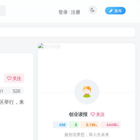
发布
登录
注册
关注
61
526
足区举行，来
创业读报
关注
498
0
6.1W+
444W+
扬创业梦想，审人生未来