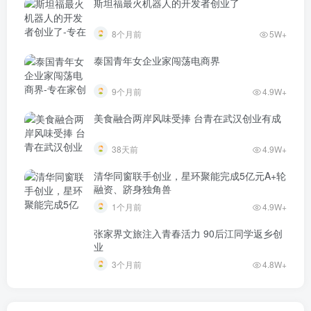
斯坦福最火机器人的开发者创业了
8个月前
5W+
泰国青年女企业家闯荡电商界
9个月前
4.9W+
美食融合两岸风味受捧 台青在武汉创业有成
38天前
4.9W+
清华同窗联手创业，星环聚能完成5亿元A+轮
融资、跻身独角兽
1个月前
4.9W+
张家界文旅注入青春活力 90后江同学返乡创
业
3个月前
4.8W+