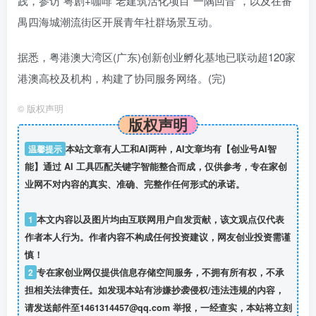
践，参访“粤剧+咖啡”老建筑活化项目“一隅回音”，以及在番
禺四海城潮流街区开展青年社群场景互动。
据悉，粤港澳大湾区(广东)创新创业孵化基地已联动超120家
港澳高校及机构，构建了协同服务网络。(完)
©
版权声明
版权声明
温馨提示
本站文章有人工和AI两种，AI文章均有【创业号AI智
能】通过 AI 工具匹配关键字智能整合而成，仅供参考，专在家创
业网不对内容的真实、准确、完整作任何形式的承诺。
1
本文内容以及图片均由互联网用户自发贡献，该文观点仅代表
作者本人行为。作者内容不构成任何投资建议，网友创业投资需谨
慎！
2
专在家创业网仅提供信息存储空间服务，不拥有所有权，不承
担相关法律责任。如发现本站有涉嫌抄袭侵权/违法违规的内容，
请发送邮件至1461314457@qq.com 举报，一经查实，本站将立刻