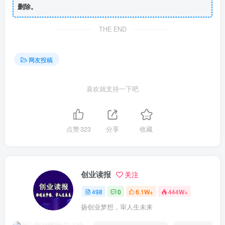
删除。
THE END
网友投稿
喜欢就支持一下吧
点赞
323
分享
收藏
创业读报
关注
498
0
6.1W+
444W+
扬创业梦想，审人生未来