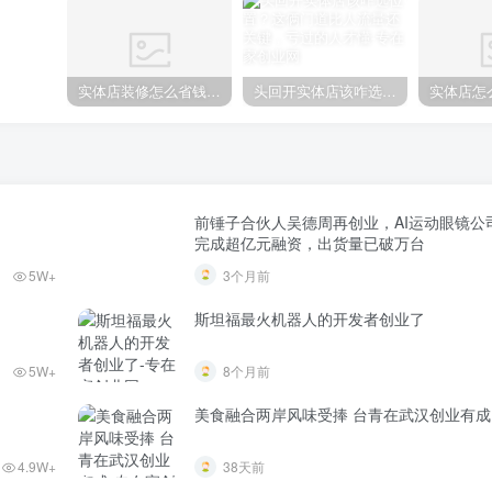
实体店装修怎么省钱不踩坑？这俩地方做错了后期多花好几万
头回开实体店该咋选位置？这俩门道比人流量还关键，亏过的人才懂
前锤子合伙人吴德周再创业，AI运动眼镜公司
完成超亿元融资，出货量已破万台
5W+
3个月前
斯坦福最火机器人的开发者创业了
5W+
8个月前
美食融合两岸风味受捧 台青在武汉创业有成
4.9W+
38天前