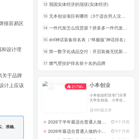
我国实体经济的现状(实体经济)
12
无本创业项目有哪些（3个适合穷人没本钱创业项目推荐）
13
牌很容易区
一件代发怎么找货源？拼多多一件代发怎么找货源技巧
14
dnf神话装备排名表（“终极版”神话排名）
15
感和设计理
简一数字化成品交付：开启装修无忧新时代，让大理石瓷砖美出新高度
16
燃气壁挂炉排名前十名的品牌
17
供关于品牌
小本创业
设计上应该
217W+
小本创业栏目专门分享
大学生创业、小学生创
业、小投资创业经验，
660篇文章
并为网友提供小成本创
业项目和一些实战投资
经验分享。
2026下半年最适合普通人做的小生意！看完对你有收获，普通人也能月入过万的实战路子
5个月前
实、准确、
2026年最适合普通人做的小生意！看完对你有收获的实用清单
5个月前