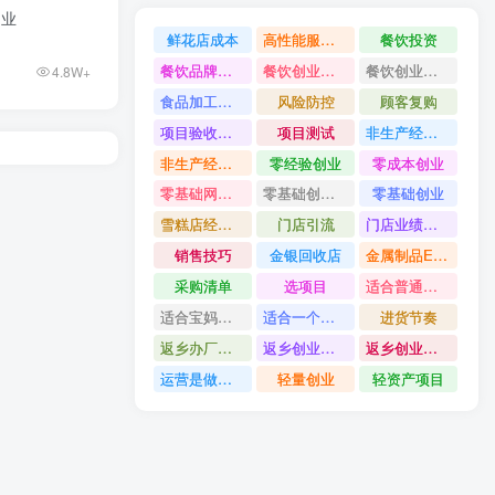
创业
鲜花店成本
高性能服务器配置教程
餐饮投资
餐饮品牌打造
餐饮创业避坑
餐饮创业故事
4.8W+
食品加工创业
风险防控
顾客复购
项目验收资料
项目测试
非生产经营用固定资产是什么
非生产经营用固定资产分类
零经验创业
零成本创业
零基础网上开店
零基础创业指南
零基础创业
雪糕店经营技巧
门店引流
门店业绩提升方法
销售技巧
金银回收店
金属制品ERP系统
采购清单
选项目
适合普通人的创业
适合宝妈创业项目
适合一个人做的小生意
进货节奏
返乡办厂项目
返乡创业项目
返乡创业做什么好
运营是做什么
轻量创业
轻资产项目