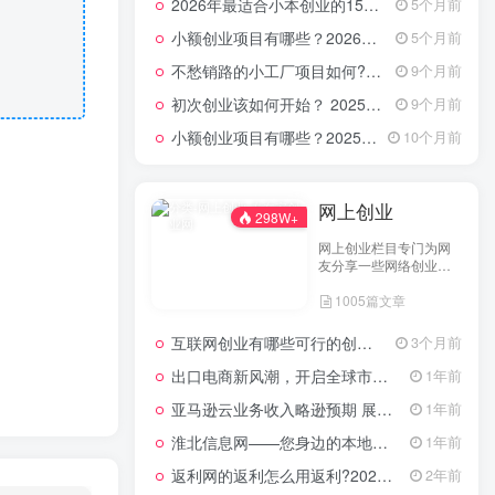
2026年最适合小本创业的15大类20个项目，月入过万不是梦
5个月前
小额创业项目有哪些？2026年指南：低成本高回报的40个轻资产赛道全解析
5个月前
不愁销路的小工厂项目如何?2025年最新10种项目不愁销路
9个月前
初次创业该如何开始？ 2025年最新适合年轻人的低成本创业项目
9个月前
小额创业项目有哪些？2025年最新15个小额投资创业好项目
10个月前
网上创业
298W+
网上创业栏目专门为网
友分享一些网络创业项
目、网上创业点子、网
1005篇文章
上创业做生意经验以及
网上创业技术的分享。
互联网创业有哪些可行的创业方案？
3个月前
出口电商新风潮，开启全球市场的数字化之门
1年前
亚马逊云业务收入略逊预期 展望未来创新潜力依然可期
1年前
淮北信息网——您身边的本地生活服务平台
1年前
返利网的返利怎么用返利?2024年网购返利教程
2年前