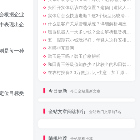
头回开实体店该咋选位置？这俩门道比人流量还关键，亏过的人才懂
会根据企业
实体店怎么快速走顺？这3个模型比较清晰、容易上手
什么是客户关系管理系统？详细解析与应用方向
中表现出企
租赁机器人一天多少钱？全面解析租赁机器人费用及影响因素
五一假期花小钱玩得好，年轻人这样安排最“省心”
有哪些互联网
则是每一种
碧玉是玉吗？碧玉价格解析
和田青玉等級值知多少？比较全的和田碧玉的等级分化和价格表
在农村投资2-3万做点儿小生意，加工原木炭是一个不错的选择
今日更新
今日全站最新文章
定位目标受
全站文章阅读排行
全站热门文章前7名
随机推荐
全站随机推荐