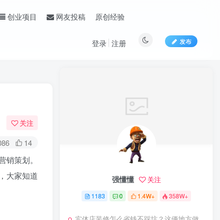
原创经验
创业项目
网友投稿
发布
登录
注册
关注
086
14
营销策划。
，大家知道
强懂懂
关注
1183
0
1.4W+
358W+
实体店装修怎么省钱不踩坑？这俩地方做错了后期多花好几万