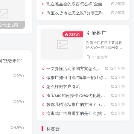
现在唯品会的东西怎么样(全面评测其产品质量)
2年前
淘宝收货地址怎么改?分享三种最常见的修改方式
2年前
实体店怎么快速走顺？这3个模型比较清晰、容易上手
微信表情含义图解大全(100个含义对照表!)
国企员工十三个级别有哪些?国企岗位级别划分总结
引流推广
238W+
引流推广栏目主要是教
给大家一些互联网引流
技术，这里分享各行各
811篇文章
业的引流技术和推广技
”致敬未知”
巧，让大家网络拓客不
在犯难！
一文弄懂活动策划方案怎么写，2025年最新超全干货来了！
12个月前
5W+
做推广如何引流?简单一招让你流量爆增
2年前
怎么样做客户引流
2年前
淘宝seo如何操作?Seo优化是什么意思?
2年前
5W+
教你几招论坛推广的方法？（具体论坛推广的步骤）
2年前
病毒式广告最重要的是什么(病毒式广告的创意策略)
2年前
4.9W+
标签云