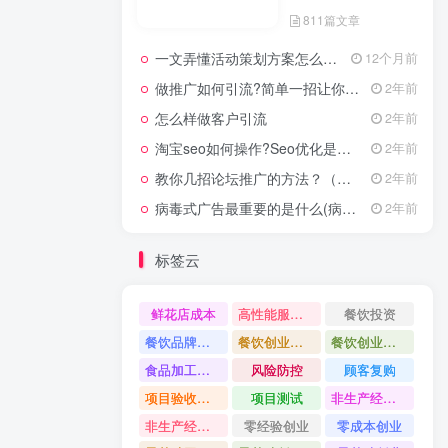
技术，这里分享各行各
811篇文章
业的引流技术和推广技
巧，让大家网络拓客不
在犯难！
一文弄懂活动策划方案怎么写，2025年最新超全干货来了！
12个月前
做推广如何引流?简单一招让你流量爆增
2年前
怎么样做客户引流
2年前
淘宝seo如何操作?Seo优化是什么意思?
2年前
教你几招论坛推广的方法？（具体论坛推广的步骤）
2年前
病毒式广告最重要的是什么(病毒式广告的创意策略)
2年前
标签云
鲜花店成本
高性能服务器配置教程
餐饮投资
餐饮品牌打造
餐饮创业避坑
餐饮创业故事
食品加工创业
风险防控
顾客复购
项目验收资料
项目测试
非生产经营用固定资产是什么
非生产经营用固定资产分类
零经验创业
零成本创业