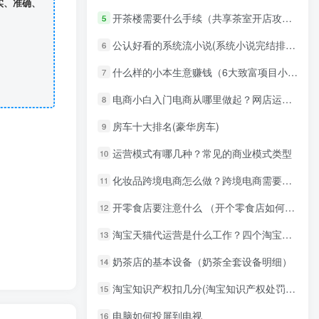
实、准确、
开茶楼需要什么手续（共享茶室开店攻略）
5
公认好看的系统流小说(系统小说完结排行榜)
6
什么样的小本生意赚钱（6大致富项目小本生意）
7
电商小白入门电商从哪里做起？网店运营学到了什么
8
房车十大排名(豪华房车)
9
运营模式有哪几种？常见的商业模式类型
10
化妆品跨境电商怎么做？跨境电商需要分析哪些数据
11
开零食店要注意什么 （开个零食店如何管理）
12
淘宝天猫代运营是什么工作？四个淘宝代运营工作内容
13
奶茶店的基本设备（奶茶全套设备明细）
14
淘宝知识产权扣几分(淘宝知识产权处罚规则)
15
电脑如何投屏到电视
16