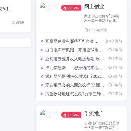
网上创业
坊项目
298W+
网上创业栏目专门为网
友分享一些网络创业项
9856
目、网上创业点子、网
1005篇文章
上创业做生意经验以及
网上创业技术的分享。
互联网创业有哪些可行的创业方案？
3个月前
出口电商新风潮，开启全球市场的数字化之门
1年前
亚马逊云业务收入略逊预期 展望未来创新潜力依然可期
1年前
淮北信息网——您身边的本地生活服务平台
1年前
返利网的返利怎么用返利?2024年网购返利教程
2年前
现在唯品会的东西怎么样(全面评测其产品质量)
2年前
淘宝收货地址怎么改?分享三种最常见的修改方式
2年前
引流推广
238W+
引流推广栏目主要是教
给大家一些互联网引流