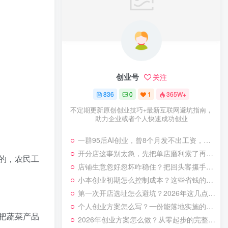
创业号
关注
836
0
1
365W+
不定期更新原创创业技巧+最新互联网避坑指南，
助力企业或者个人快速成功创业
一群95后AI创业，曾8个月发不出工资，借助直播电商重新翻盘
开分店这事别太急，先把单店磨利索了再动，过来人的血泪教训
的，农民工
店铺生意忽好忽坏咋稳住？把回头客攥手里比拉新更管用
小本创业初期怎么控制成本？这些省钱的实操经验别等亏了才懂！
第一次开店选址怎么避坑？2026年这几点经验让你少走弯路！
个人创业方案怎么写？一份能落地实施的计划指南
把蔬菜产品
2026年创业方案怎么做？从零起步的完整规划步骤