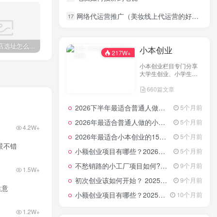
网络代运营推广（美妆线上代运营的好处）
17
第一次开店选址怎么避坑？2026年这几点经验让你少走弯路！
创业指南，2026年最新10大步骤创立一个成功的初创企业
使用管理软件管理美食店如何？2025年教你最新餐饮创业技巧+经营管理避坑指南
在
小本创业
217W+
小本创业栏目专门分享
大学生创业、小学生创
业、小投资创业经验，
660篇文章
并为网友提供小成本创
业项目和一些实战投资
经验分享。
2026下半年最适合普通人做的小生意！看完对你有收获，普通人也能月入过万的实战路子
5个月前
2026年最适合普通人做的小生意！看完对你有收获的实用清单
5个月前
4.2W+
2026年最适合小本创业的15大类20个项目，月入过万不是梦
5个月前
景不错
小额创业项目有哪些？2026年指南：低成本高回报的40个轻资产赛道全解析
5个月前
不愁销路的小工厂项目如何?2025年最新10种项目不愁销路
9个月前
1.5W+
初次创业该如何开始？ 2025年最新适合年轻人的低成本创业项目
9个月前
三个生意
小额创业项目有哪些？2025年最新15个小额投资创业好项目
10个月前
1.2W+