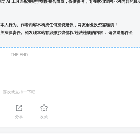
】通过 AI 工具匹配关键字智能整合而成，仅供参考，专在家创业网不对内容的真
者本人行为。作者内容不构成任何投资建议，网友创业投资需谨慎！
关法律责任。如发现本站有涉嫌抄袭侵权/违法违规的内容， 请发送邮件至
THE END
喜欢就支持一下吧
分享
收藏