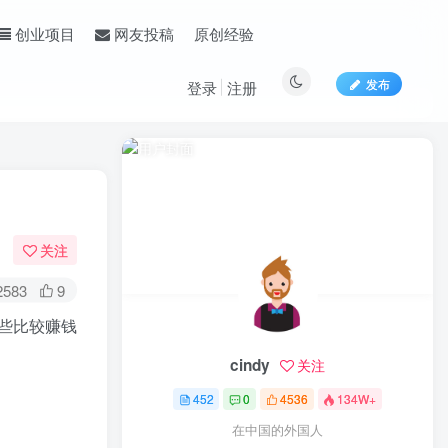
原创经验
创业项目
网友投稿
发布
登录
注册
关注
2583
9
些比较赚钱
cindy
关注
452
0
4536
134W+
在中国的外国人