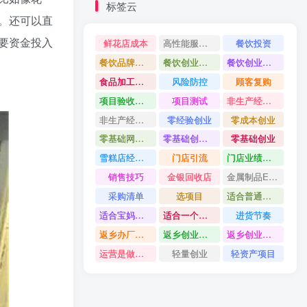
标签云
。还可以直
要资金投入
鲜花店成本
高性能服务器配置教程
餐饮投资
餐饮品牌打造
餐饮创业避坑
餐饮创业故事
食品加工创业
风险防控
顾客复购
项目验收资料
项目测试
非生产经营用固定资产是什么
非生产经营用固定资产分类
零经验创业
零成本创业
零基础网上开店
零基础创业指南
零基础创业
雪糕店经营技巧
门店引流
门店业绩提升方法
销售技巧
金银回收店
金属制品ERP系统
采购清单
选项目
适合普通人的创业
适合宝妈创业项目
适合一个人做的小生意
进货节奏
返乡办厂项目
返乡创业项目
返乡创业做什么好
运营是做什么
轻量创业
轻资产项目