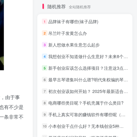
随机推荐
全站随机推荐
品牌袜子有哪些(袜子品牌)
1
吊兰叶子发黄怎么办
2
新人想做水果生意怎么起步
3
我想创业不知道做什么生意好？未来8个不起眼的暴利小生意
4
新手创业应该怎么选择项目？注意这3点选择好创业项目
5
最早古琴谱集叫什么谱?明代朱权编的琴谱神奇秘谱介绍
6
初次创业该如何开始？ 2025年最新适合年轻人的低成本创业项目
7
后，由于事
电商哪些类目呢？手机壳属于什么类目?
8
也有不少是
手机上真实可靠的赚钱软件有哪些呢（盘点三个手机赚钱软件）
9
一条非常不
小本创业干点什么好？无本钱创业5种方法
10