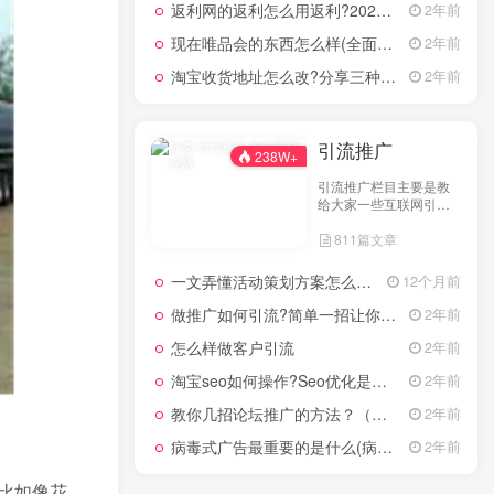
返利网的返利怎么用返利?2024年网购返利教程
2年前
现在唯品会的东西怎么样(全面评测其产品质量)
2年前
淘宝收货地址怎么改?分享三种最常见的修改方式
2年前
引流推广
238W+
引流推广栏目主要是教
给大家一些互联网引流
技术，这里分享各行各
811篇文章
业的引流技术和推广技
巧，让大家网络拓客不
在犯难！
一文弄懂活动策划方案怎么写，2025年最新超全干货来了！
12个月前
做推广如何引流?简单一招让你流量爆增
2年前
怎么样做客户引流
2年前
淘宝seo如何操作?Seo优化是什么意思?
2年前
教你几招论坛推广的方法？（具体论坛推广的步骤）
2年前
病毒式广告最重要的是什么(病毒式广告的创意策略)
2年前
比如像花