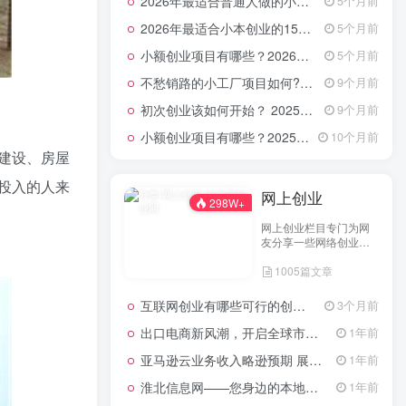
2026年最适合普通人做的小生意！看完对你有收获的实用清单
5个月前
2026年最适合小本创业的15大类20个项目，月入过万不是梦
5个月前
小额创业项目有哪些？2026年指南：低成本高回报的40个轻资产赛道全解析
5个月前
不愁销路的小工厂项目如何?2025年最新10种项目不愁销路
9个月前
初次创业该如何开始？ 2025年最新适合年轻人的低成本创业项目
9个月前
小额创业项目有哪些？2025年最新15个小额投资创业好项目
10个月前
建设、房屋
投入的人来
网上创业
298W+
网上创业栏目专门为网
友分享一些网络创业项
目、网上创业点子、网
1005篇文章
上创业做生意经验以及
网上创业技术的分享。
互联网创业有哪些可行的创业方案？
3个月前
出口电商新风潮，开启全球市场的数字化之门
1年前
亚马逊云业务收入略逊预期 展望未来创新潜力依然可期
1年前
淮北信息网——您身边的本地生活服务平台
1年前