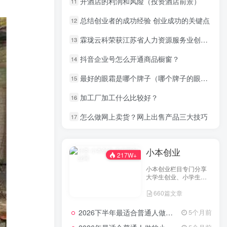
开酒店的利润和风险（投资酒店前景）
11
总结创业者的成功经验 创业成功的关键点
12
霖珑云科荣获江苏省人力资源服务业创新创业大赛奖项
13
抖音企业号怎么开通商品橱窗？
14
最好的眼霜是哪个牌子（哪个牌子的眼霜好用）
15
加工厂加工什么比较好？
16
怎么做网上卖货？网上出售产品三大技巧
17
小本创业
217W+
小本创业栏目专门分享
大学生创业、小学生创
业、小投资创业经验，
660篇文章
并为网友提供小成本创
业项目和一些实战投资
经验分享。
2026下半年最适合普通人做的小生意！看完对你有收获，普通人也能月入过万的实战路子
5个月前