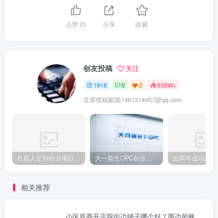
点赞
25
分享
收藏
创友投稿
关注
1918
0
2
638W+
文章投稿邮箱1461314457@qq.com
机器人定制创业项目需要注意什么
大一新生OPC创业，实现月入过万
相关推荐
小区底商开店跟街边铺子哪个好？两边的账