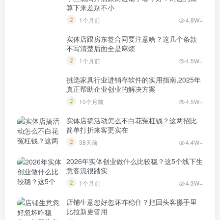
算下来差别不小
1个月前
4.8W+
实体店跟房东签合同要注意啥？这几个条款
不写清楚后面全是麻烦
1个月前
4.5W+
挑选家具行业进销存软件的实用指南,2025年
真正帮助企业创业的解决方案
10个月前
4.5W+
实体店搞活动怎么不白花冤枉钱？这两招比
简单打折来客更实在
38天前
4.4W+
2026年实体创业做什么比较稳？这5个线下生
意客流很踏实
1个月前
4.3W+
店铺生意忽好忽坏咋稳住？把回头客攥手里
比拉新更管用