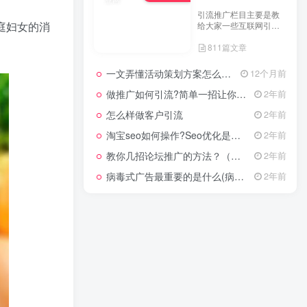
海南黄花梨怎么鉴别真假(怎样鉴别黄花梨)
11
引流推广栏目主要是教
庭妇女的消
给大家一些互联网引流
烧烤店开业什么活动吸引人-三八节烧烤活动方案
12
技术，这里分享各行各
811篇文章
业的引流技术和推广技
18-105镜头适合拍摄什么(18-55镜头是什么意思)
13
巧，让大家网络拓客不
在犯难！
一文弄懂活动策划方案怎么写，2025年最新超全干货来了！
12个月前
农村什么项目投资小赚钱快？4个致富项目，投资小回本快适合农村发展
14
做推广如何引流?简单一招让你流量爆增
2年前
如何做好直播带货？做好直播带货的技巧和方法
15
怎么样做客户引流
2年前
微商怎么引流被加精准粉 微信推广引流加精准客户
16
淘宝seo如何操作?Seo优化是什么意思?
2年前
教你几招论坛推广的方法？（具体论坛推广的步骤）
2年前
呋虫胺杀哪些虫?呋虫胺使用方法和用量
17
病毒式广告最重要的是什么(病毒式广告的创意策略)
2年前
小本创业
217W+
小本创业栏目专门分享
大学生创业、小学生创
业、小投资创业经验，
660篇文章
并为网友提供小成本创
业项目和一些实战投资
经验分享。
2026下半年最适合普通人做的小生意！看完对你有收获，普通人也能月入过万的实战路子
5个月前