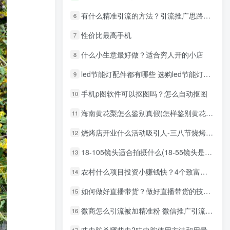
大一新生OPC创业，实现月入过万
有什么精准引流的方法？引流推广思路分享
6
机器人定制创业项目需要注意什么
性价比最高手机
7
电缆分支箱创业项目介绍：从选型到故障排除的实用技巧
为何成为城市电网核心设备？环网柜项目特点解析
什么小生意最好做？适合穷人开的小店
8
高管回应飞机上使用华为卫星电话 突显通信技术创新与应用前景
led节能灯配件都有哪些 选购led节能灯配件方法与技巧
9
单位所属行业怎么填
教育部回应AI监控学生
手机p图软件可以抠图吗？怎么自动抠图
10
淮北地区论坛推荐及使用指南
海南黄花梨怎么鉴别真假(怎样鉴别黄花梨)
11
沪市半导体行业强势复苏
年货市场迎来产销两旺
烧烤店开业什么活动吸引人-三八节烧烤活动方案
12
18-105镜头适合拍摄什么(18-55镜头是什么意思)
13
今日更新
今日全站最新文章
农村什么项目投资小赚钱快？4个致富项目，投资小回本快适合农村发展
14
如何做好直播带货？做好直播带货的技巧和方法
15
全站文章阅读排行
全站热门文章前7名
微商怎么引流被加精准粉 微信推广引流加精准客户
16