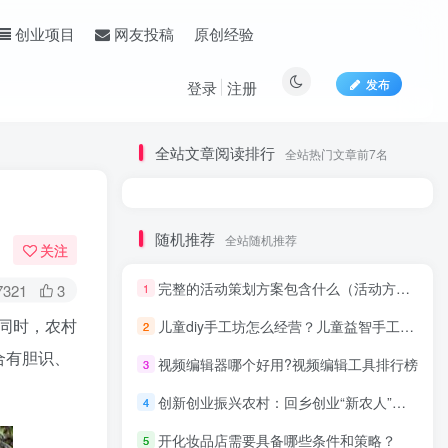
原创经验
创业项目
网友投稿
发布
登录
注册
全站文章阅读排行
全站热门文章前7名
随机推荐
全站随机推荐
关注
完整的活动策划方案包含什么（活动方案主要包括哪些内容）
7321
3
1
同时，农村
儿童diy手工坊怎么经营？儿童益智手工乐园差异化分析，赶快了解吧！
2
合有胆识、
创友投稿
视频编辑器哪个好用?视频编辑工具排行榜
关注
3
1918
0
2
638W+
创新创业振兴农村：回乡创业“新农人”助力乡村振兴
4
文章投稿邮箱1461314457@qq.com
开化妆品店需要具备哪些条件和策略？
5