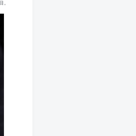
目。
返利网的返利怎么用返利?2024年网购返利教程
2年前
现在唯品会的东西怎么样(全面评测其产品质量)
2年前
淘宝收货地址怎么改?分享三种最常见的修改方式
2年前
引流推广
238W+
引流推广栏目主要是教
给大家一些互联网引流
技术，这里分享各行各
811篇文章
业的引流技术和推广技
巧，让大家网络拓客不
在犯难！
一文弄懂活动策划方案怎么写，2025年最新超全干货来了！
12个月前
做推广如何引流?简单一招让你流量爆增
2年前
怎么样做客户引流
2年前
淘宝seo如何操作?Seo优化是什么意思?
2年前
教你几招论坛推广的方法？（具体论坛推广的步骤）
2年前
病毒式广告最重要的是什么(病毒式广告的创意策略)
2年前