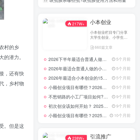
呋虫胺杀哪些虫?呋虫胺使用方法和用量
17
随机推荐
全站随机推荐
小本创业
完整的活动策划方案包含什么（活动方案主要包括哪些内容）
1
217W+
小本创业栏目专门分享
儿童diy手工坊怎么经营？儿童益智手工乐园差异化分析，赶快了解吧！
2
大学生创业、小学生创
业、小投资创业经验，
视频编辑器哪个好用?视频编辑工具排行榜
3
农村的乡
660篇文章
并为网友提供小成本创
业项目和一些实战投资
大的潜力。
创新创业振兴农村：回乡创业“新农人”助力乡村振兴
经验分享。
4
2026下半年最适合普通人做的小生意！看完对你有收获，普通人也能月入过万的实战路子
5个月前
2026年最适合普通人做的小生意！看完对你有收获的实用清单
5个月前
开化妆品店需要具备哪些条件和策略？
5
接，还有快
2026年最适合小本创业的15大类20个项目，月入过万不是梦
5个月前
有什么精准引流的方法？引流推广思路分享
6
代，乡村物
小额创业项目有哪些？2026年指南：低成本高回报的40个轻资产赛道全解析
5个月前
性价比最高手机
7
不愁销路的小工厂项目如何?2025年最新10种项目不愁销路
9个月前
什么小生意最好做？适合穷人开的小店
8
初次创业该如何开始？ 2025年最新适合年轻人的低成本创业项目
9个月前
小额创业项目有哪些？2025年最新15个小额投资创业好项目
10个月前
led节能灯配件都有哪些 选购led节能灯配件方法与技巧
9
受。但是这
手机p图软件可以抠图吗？怎么自动抠图
10
引流推广
238W+