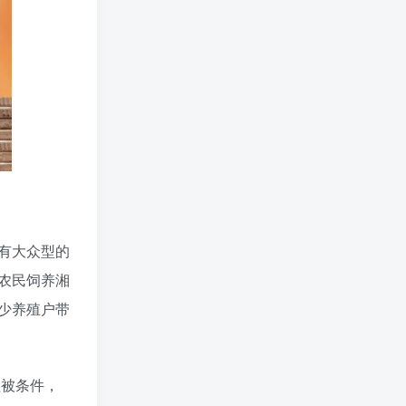
2026年最适合普通人做的小生意！看完对你有收获的实用清单
5个月前
2026年最适合小本创业的15大类20个项目，月入过万不是梦
5个月前
小额创业项目有哪些？2026年指南：低成本高回报的40个轻资产赛道全解析
5个月前
不愁销路的小工厂项目如何?2025年最新10种项目不愁销路
9个月前
初次创业该如何开始？ 2025年最新适合年轻人的低成本创业项目
9个月前
小额创业项目有哪些？2025年最新15个小额投资创业好项目
10个月前
网上创业
298W+
网上创业栏目专门为网
友分享一些网络创业项
有大众型的
目、网上创业点子、网
1005篇文章
上创业做生意经验以及
农民饲养湘
网上创业技术的分享。
互联网创业有哪些可行的创业方案？
3个月前
少养殖户带
出口电商新风潮，开启全球市场的数字化之门
1年前
亚马逊云业务收入略逊预期 展望未来创新潜力依然可期
1年前
植被条件，
淮北信息网——您身边的本地生活服务平台
1年前