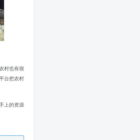
标签云
鲜花店成本
高性能服务器配置教程
餐饮投资
餐饮品牌打造
餐饮创业避坑
餐饮创业故事
食品加工创业
风险防控
顾客复购
项目验收资料
项目测试
非生产经营用固定资产是什么
非生产经营用固定资产分类
零经验创业
零成本创业
零基础网上开店
零基础创业指南
零基础创业
农村也有很
雪糕店经营技巧
门店引流
门店业绩提升方法
平台把农村
销售技巧
金银回收店
金属制品ERP系统
采购清单
选项目
适合普通人的创业
适合宝妈创业项目
适合一个人做的小生意
进货节奏
手上的资源
返乡办厂项目
返乡创业项目
返乡创业做什么好
运营是做什么
轻量创业
轻资产项目