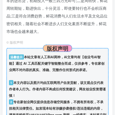
常的进出货，初期投入一般三四万元即可;二是周转快，鲜花
周转期短，勤进快出，十分灵活，即使要转行也不会积压商
品;三是符合消费趋势，鲜花消费与人们生活水平及文化品位
密切相关，随着社会不断进步人们文化素质不断提升，鲜花
市场也会越来越大。
©
版权声明
版权声明
温馨提示
本站文章有人工和AI两种，AI文章均有【创业号AI智
能】通过 AI 工具匹配关键字智能整合而成，仅供参考，专在家创
业网不对内容的真实、准确、完整作任何形式的承诺。
1
本文内容以及图片均由互联网用户自发贡献，该文观点仅代表
作者本人行为。作者内容不构成任何投资建议，网友创业投资需谨
慎！
2
专在家创业网仅提供信息存储空间服务，不拥有所有权，不承
担相关法律责任。如发现本站有涉嫌抄袭侵权/违法违规的内容，
请发送邮件至1461314457@qq.com 举报，一经查实，本站将立刻