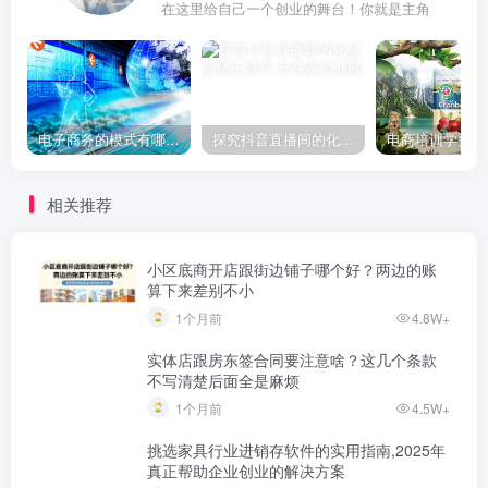
在这里给自己一个创业的舞台！你就是主角
电子商务的模式有哪些？5种电商的商业模式
探究抖音直播间的化妆品是正品吗
相关推荐
小区底商开店跟街边铺子哪个好？两边的账
算下来差别不小
1个月前
4.8W+
实体店跟房东签合同要注意啥？这几个条款
不写清楚后面全是麻烦
1个月前
4.5W+
挑选家具行业进销存软件的实用指南,2025年
真正帮助企业创业的解决方案