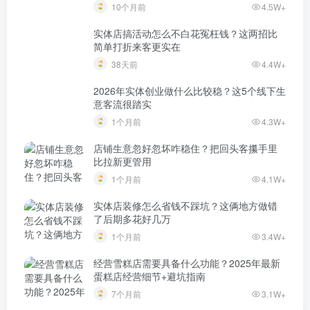
10个月前
4.5W+
实体店搞活动怎么不白花冤枉钱？这两招比
简单打折来客更实在
38天前
4.4W+
2026年实体创业做什么比较稳？这5个线下生
意客流很踏实
1个月前
4.3W+
店铺生意忽好忽坏咋稳住？把回头客攥手里
比拉新更管用
1个月前
4.1W+
实体店装修怎么省钱不踩坑？这俩地方做错
了后期多花好几万
1个月前
3.4W+
经营雪糕店需要具备什么功能？2025年最新
蛋糕店经营细节+避坑指南
7个月前
3.1W+