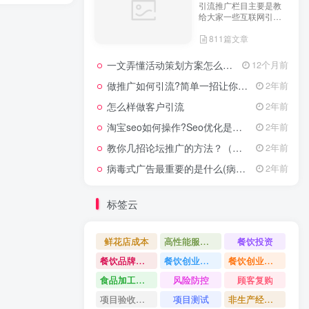
引流推广栏目主要是教
给大家一些互联网引流
技术，这里分享各行各
811篇文章
业的引流技术和推广技
巧，让大家网络拓客不
在犯难！
一文弄懂活动策划方案怎么写，2025年最新超全干货来了！
12个月前
做推广如何引流?简单一招让你流量爆增
2年前
怎么样做客户引流
2年前
淘宝seo如何操作?Seo优化是什么意思?
2年前
教你几招论坛推广的方法？（具体论坛推广的步骤）
2年前
病毒式广告最重要的是什么(病毒式广告的创意策略)
2年前
标签云
鲜花店成本
高性能服务器配置教程
餐饮投资
餐饮品牌打造
餐饮创业避坑
餐饮创业故事
食品加工创业
风险防控
顾客复购
项目验收资料
项目测试
非生产经营用固定资产是什么