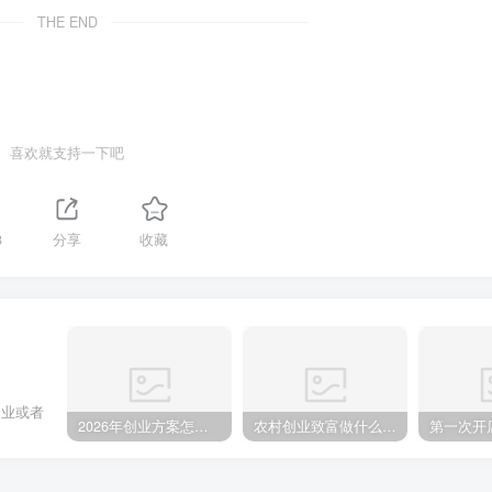
THE END
喜欢就支持一下吧
3
分享
收藏
企业或者
2026年创业方案怎么做？从零起步的完整规划步骤
农村创业致富做什么好?2025年农村致富项目（亲身体验）分享真实可行的初期创业路子