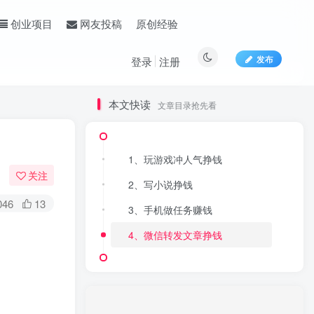
原创经验
创业项目
网友投稿
发布
登录
注册
本文快读
文章目录抢先看
1、玩游戏冲人气挣钱
关注
2、写小说挣钱
046
13
3、手机做任务赚钱
4、微信转发文章挣钱