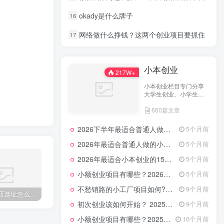
okady是什么牌子
16
网络做什么挣钱？这两个创业项目要抓住
17
小本创业
217W+
小本创业栏目专门分享
大学生创业、小学生创
业、小投资创业经验，
660篇文章
并为网友提供小成本创
业项目和一些实战投资
经验分享。
2026下半年最适合普通人做的小生意！看完对你有收获，普通人也能月入过万的实战路子
5个月前
2026年最适合普通人做的小生意！看完对你有收获的实用清单
5个月前
2026年最适合小本创业的15大类20个项目，月入过万不是梦
5个月前
小额创业项目有哪些？2026年指南：低成本高回报的40个轻资产赛道全解析
5个月前
不愁销路的小工厂项目如何?2025年最新10种项目不愁销路
9个月前
第一次开店选址怎么避坑？2026年这几点经验让你少走弯路！
创业指南，2026年最新10大步骤创立一个成功的初创企业
使用管理软件管理美食店如何？2025年教你最新餐饮创业技巧+经营管理避坑指南
在
初次创业该如何开始？ 2025年最新适合年轻人的低成本创业项目
9个月前
小额创业项目有哪些？2025年最新15个小额投资创业好项目
10个月前