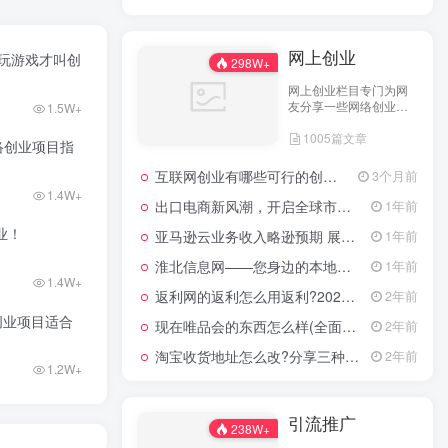
网上创业
玩游戏才叫创
298W+
网上创业栏目专门为网
友分享一些网络创业项
1.5W+
目、网上创业点子、网
1005篇文章
上创业做生意经验以及
络创业项目指
网上创业技术的分享。
互联网创业有哪些可行的创业方案？
3个月前
1.4W+
出口电商新风潮，开启全球市场的数字化之门
1年前
业！
亚马逊云业务收入略逊预期 展望未来创新潜力依然可期
1年前
淮北信息网——您身边的本地生活服务平台
1年前
1.4W+
返利网的返利怎么用返利?2024年网购返利教程
2年前
创业项目适合
现在唯品会的东西怎么样(全面评测其产品质量)
2年前
淘宝收货地址怎么改?分享三种最常见的修改方式
2年前
1.2W+
引流推广
238W+