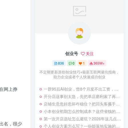
创业号
关注
836
0
1
365W+
不定期更新原创创业技巧+最新互联网避坑指南，
助力企业或者个人快速成功创业
在网上挣
一群95后AI创业，曾8个月发不出工资，借助直播电商重新翻盘
开分店这事别太急，先把单店磨利索了再动，过来人的血泪教训
店铺生意忽好忽坏咋稳住？把回头客攥手里比拉新更管用
小本创业初期怎么控制成本？这些省钱的实操经验别等亏了才懂！
第一次开店选址怎么避坑？2026年这几点经验让你少走弯路！
出名，很少
个人创业方案怎么写？一份能落地实施的计划指南