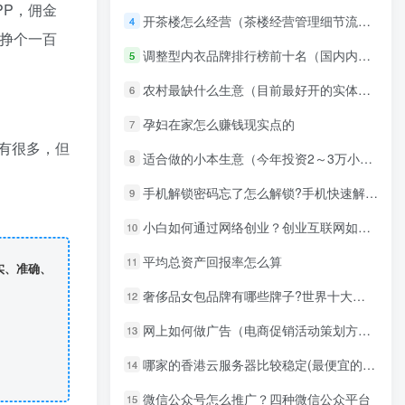
PP，佣金
开茶楼怎么经营（茶楼经营管理细节流程）
4
挣个一百
调整型内衣品牌排行榜前十名（国内内衣品牌前十名）
5
农村最缺什么生意（目前最好开的实体店）
6
孕妇在家怎么赚钱现实点的
7
有很多，但
适合做的小本生意（今年投资2～3万小生意）
8
手机解锁密码忘了怎么解锁?手机快速解锁方法
9
小白如何通过网络创业？创业互联网如何入手
10
平均总资产回报率怎么算
11
实、准确、
奢侈品女包品牌有哪些牌子?世界十大品牌女包排行榜
12
网上如何做广告（电商促销活动策划方案）
13
哪家的香港云服务器比较稳定(最便宜的香港云服务器)
14
微信公众号怎么推广？四种微信公众平台
15