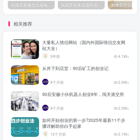
实体店装修怎么省钱不踩坑？这俩地方做错了后期多花好几万
头回开实体店该咋选位置？这俩门道比人流量还关键，亏过的人才懂
相关推荐
大量私人情侣网站（国内外国际情侣交友网
站大全）
3年前
4.1W+
从井下到店堂：90后矿工的创业记
9个月前
2.9W+
90后安徽小伙机器人创业8年，闯关港交所
9个月前
2.3W+
如何开始创业的第一步?2025年最新11个步
骤详解助你白手起家
12个月前
2.1W+