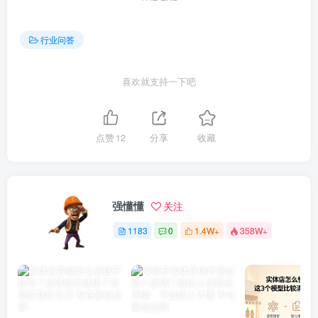
行业问答
喜欢就支持一下吧
点赞
12
分享
收藏
强懂懂
关注
1183
0
1.4W+
358W+