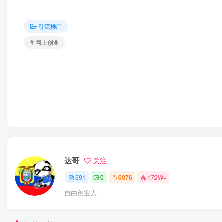
引流推广
# 网上创业
达哥
关注
591
0
6076
172W+
自由创业人