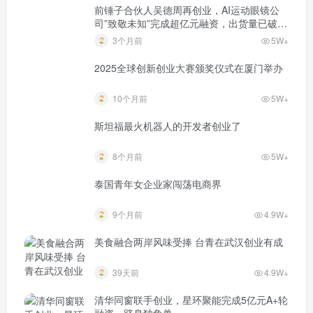
前锤子合伙人吴德周再创业，AI运动眼镜公
司”致敬未知”完成超亿元融资，出货量已破万
台
3个月前
5W+
2025全球创新创业大赛颁奖仪式在厦门举办
10个月前
5W+
斯坦福最火机器人的开发者创业了
8个月前
5W+
泰国青年女企业家闯荡电商界
9个月前
4.9W+
美食融合两岸风味受捧 台青在武汉创业有成
39天前
4.9W+
清华同窗联手创业，星环聚能完成5亿元A+轮
融资、跻身独角兽