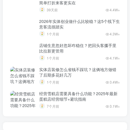
简单打折来客更实在
39天前
4.4W+
2026年实体创业做什么比较稳？这5个线下生
意客流很踏实
1个月前
4.3W+
店铺生意忽好忽坏咋稳住？把回头客攥手里
比拉新更管用
1个月前
4.1W+
实体店装修怎么省钱不踩坑？这俩地方做错
了后期多花好几万
1个月前
3.4W+
经营雪糕店需要具备什么功能？2025年最新
蛋糕店经营细节+避坑指南
7个月前
3.1W+