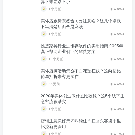
算下来差别不小
1个月前
4.8W+
实体店跟房东签合同要注意啥？这几个条款
不写清楚后面全是麻烦
1个月前
4.5W+
挑选家具行业进销存软件的实用指南,2025年
真正帮助企业创业的解决方案
10个月前
4.5W+
实体店搞活动怎么不白花冤枉钱？这两招比
简单打折来客更实在
38天前
4.4W+
2026年实体创业做什么比较稳？这5个线下生
意客流很踏实
1个月前
4.3W+
店铺生意忽好忽坏咋稳住？把回头客攥手里
比拉新更管用
1个月前
4.1W+