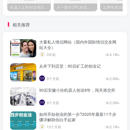
机器人定制创业项目需要注意什么
大一新生OPC创业，实现月入过万
相关推荐
大量私人情侣网站（国内外国际情侣交友网
站大全）
3年前
4.1W+
从井下到店堂：90后矿工的创业记
9个月前
2.9W+
90后安徽小伙机器人创业8年，闯关港交所
9个月前
2.3W+
如何开始创业的第一步?2025年最新11个步
骤详解助你白手起家
12个月前
2.1W+