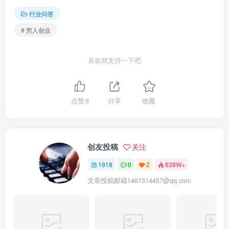
行业问答
# 穷人创业
喜欢就支持一下吧
点赞
8
分享
收藏
创友投稿
关注
1918
0
2
638W+
文章投稿邮箱1461314457@qq.com