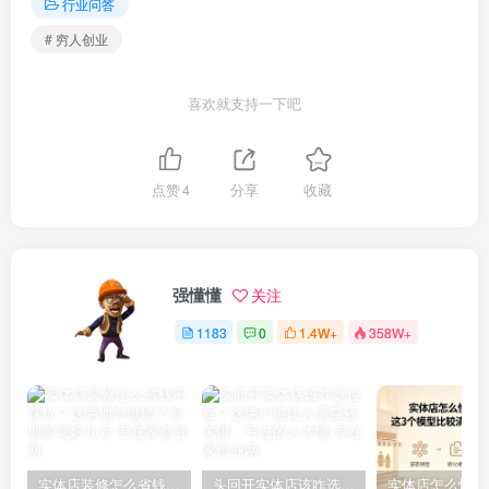
行业问答
# 穷人创业
喜欢就支持一下吧
点赞
4
分享
收藏
强懂懂
关注
1183
0
1.4W+
358W+
实体店装修怎么省钱不踩坑？这俩地方做错了后期多花好几万
头回开实体店该咋选位置？这俩门道比人流量还关键，亏过的人才懂