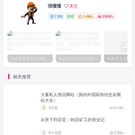
强懂懂
关注
1183
0
1.4W+
358W+
实体店装修怎么省钱不踩坑？这俩地方做错了后期多花好几万
头回开实体店该咋选位置？这俩门道比人流量还关键，亏过的人才懂
相关推荐
大量私人情侣网站（国内外国际情侣交友网
站大全）
3年前
4.1W+
从井下到店堂：90后矿工的创业记
9个月前
2.9W+