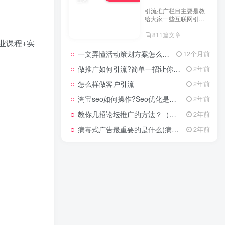
怎样利用互联网创业？利用互联网创业项目五种思维
12
引流推广栏目主要是教
给大家一些互联网引流
什么样的小本生意赚钱（6大致富项目小本生意）
13
技术，这里分享各行各
811篇文章
业的引流技术和推广技
业课程+实
巧，让大家网络拓客不
当下开什么实体店最好？适合长期开的4个店
14
在犯难！
一文弄懂活动策划方案怎么写，2025年最新超全干货来了！
12个月前
想开2元店哪里进货渠道？两元店货源从哪里进货便宜
15
做推广如何引流?简单一招让你流量爆增
2年前
想开花店怎么入手（花店进花注意事项）
怎么样做客户引流
16
2年前
淘宝seo如何操作?Seo优化是什么意思?
2年前
女人没经验开什么店好？10个乡镇上适合女人开的店
17
教你几招论坛推广的方法？（具体论坛推广的步骤）
2年前
病毒式广告最重要的是什么(病毒式广告的创意策略)
2年前
小本创业
217W+
小本创业栏目专门分享
大学生创业、小学生创
业、小投资创业经验，
660篇文章
并为网友提供小成本创
业项目和一些实战投资
经验分享。
2026下半年最适合普通人做的小生意！看完对你有收获，普通人也能月入过万的实战路子
5个月前
2026年最适合普通人做的小生意！看完对你有收获的实用清单
5个月前