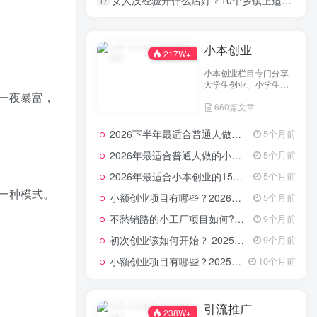
女人没经验开什么店好？10个乡镇上适合女人开的店
17
适合在农村做的25个项目
1
小本创业
217W+
最适合穷人的创业项目：十大冷门暴利生意
2
小本创业栏目专门分享
月子中心都是怎么做月子（产后正确坐月子方法）
大学生创业、小学生创
3
一夜暴富，
业、小投资创业经验，
660篇文章
并为网友提供小成本创
一个新手怎么开玩具店？做玩具店生意经验案例分析
4
业项目和一些实战投资
经验分享。
2026下半年最适合普通人做的小生意！看完对你有收获，普通人也能月入过万的实战路子
5个月前
奶茶店怎么做推广和宣传 推广自己的奶茶店方法
5
2026年最适合普通人做的小生意！看完对你有收获的实用清单
5个月前
网上热销产品的特点有哪些
6
2026年最适合小本创业的15大类20个项目，月入过万不是梦
5个月前
穷人做什么生意来钱快？致富项目小本生意
一种模式。
7
小额创业项目有哪些？2026年指南：低成本高回报的40个轻资产赛道全解析
5个月前
不愁销路的小工厂项目如何?2025年最新10种项目不愁销路
口罩哪个牌子的质量好标准(口罩哪个牌子的质量好)
9个月前
8
初次创业该如何开始？ 2025年最新适合年轻人的低成本创业项目
9个月前
在家怎么赚钱现实点的?
9
小额创业项目有哪些？2025年最新15个小额投资创业好项目
10个月前
怎么才能开网店卖东西（手把手教你在淘宝网开店）
10
怎么才能创业致富
11
引流推广
238W+