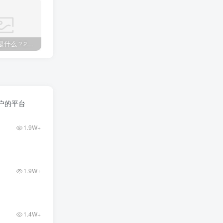
鲜花店成本
高性能服务器配置教程
餐饮投资
餐饮品牌打造
餐饮创业避坑
餐饮创业故事
养殖厂家是什么？2025年养殖场和养殖厂区别+附加创业避坑指南
家庭绿植养护技巧：新手也能养出茂盛绿植
互联网创业怎么起步？做互联网创业主要做哪些方面
食品加工创业
风险防控
顾客复购
项目验收资料
项目测试
非生产经营用固定资产是什么
非生产经营用固定资产分类
零经验创业
零成本创业
零基础网上开店
零基础创业指南
零基础创业
雪糕店经营技巧
门店引流
门店业绩提升方法
户的平台
销售技巧
金银回收店
金属制品ERP系统
1.9W+
采购清单
选项目
适合普通人的创业
适合宝妈创业项目
适合一个人做的小生意
进货节奏
返乡办厂项目
返乡创业项目
返乡创业做什么好
运营是做什么
轻量创业
轻资产项目
1.9W+
1.4W+