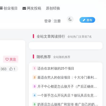
原创经验
创业项目
网友投稿
发布
登录
注册
全站文章阅读排行
全站热门文章前7名
随机推荐
全站随机推荐
关注
适合在农村做的25个项目
1363
1
1
最适合穷人的创业项目：十大冷门暴利生意
2
创业最先锋
月子中心都是怎么做月子（产后正确坐月子方法）
关注
3
704
0
9282
224W+
一个新手怎么开玩具店？做玩具店生意经验案例分析
4
奶茶店怎么做推广和宣传 推广自己的奶茶店方法
5
家庭绿植养护技巧：新手也能养出茂盛绿植