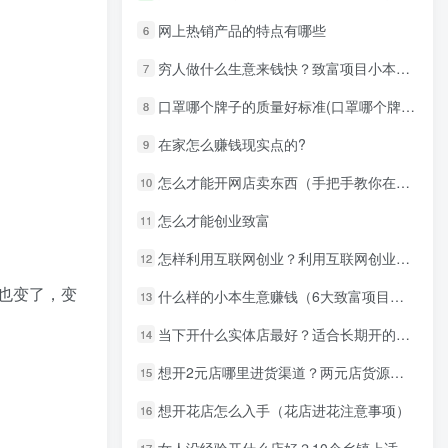
2026年实体创业做什么比较稳？这5个线下生意客流很踏实
网上热销产品的特点有哪些
6
农村养殖创业有哪些风险低的品种？别盲目跟风特种养殖
穷人做什么生意来钱快？致富项目小本生意
7
2026年最新创业项目参考：9大领域106个项目及补贴参考全攻略
养殖厂家是什么？2025年养殖场和养殖厂区别+附加创业避坑指南
口罩哪个牌子的质量好标准(口罩哪个牌子的质量好)
8
如何寻找合适的生意项目，开启创业新征程
在家怎么赚钱现实点的?
9
2025年代加工创业什么项目好做
化妆品网店代销怎么做？代销化妆品的五个步骤
怎么才能开网店卖东西（手把手教你在淘宝网开店）
10
韩国饰品货源在哪?分享最新韩国饰品店进货渠道
怎么才能创业致富
11
男装网店代理怎么做？2024年淘宝男装网店代理加盟流程教程
怎样利用互联网创业？利用互联网创业项目五种思维
12
今日更新
也变了，变
今日全站最新文章
什么样的小本生意赚钱（6大致富项目小本生意）
13
当下开什么实体店最好？适合长期开的4个店
14
全站文章阅读排行
全站热门文章前7名
想开2元店哪里进货渠道？两元店货源从哪里进货便宜
15
想开花店怎么入手（花店进花注意事项）
16
随机推荐
全站随机推荐