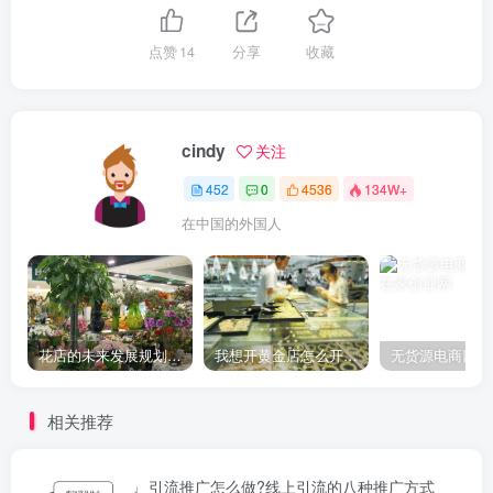
点赞
14
分享
收藏
cindy
关注
452
0
4536
134W+
在中国的外国人
花店的未来发展规划（开花店需要考虑的问题）
我想开黄金店怎么开（开黄金店要什么手续）
无货源电商四个
相关推荐
引流推广怎么做?线上引流的八种推广方式