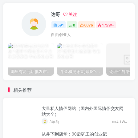
达哥
关注
591
0
6076
172W+
自由创业人
哪里有两元店批发市场？想开个两元店10个义务进货渠道
斗鱼和虎牙直播哪个好?虎牙跟斗鱼区别
相关推荐
大量私人情侣网站（国内外国际情侣交友网
站大全）
3年前
4.1W+
从井下到店堂：90后矿工的创业记