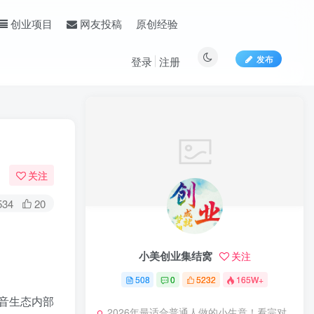
原创经验
创业项目
网友投稿
发布
登录
注册
关注
534
20
小美创业集结窝
关注
508
0
5232
165W+
音生态内部
2026年最适合普通人做的小生意！看完对你有收获的实用清单