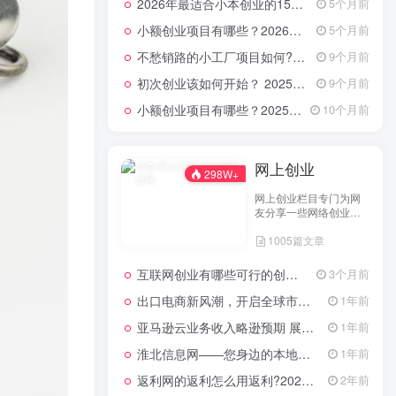
2026年最适合小本创业的15大类20个项目，月入过万不是梦
5个月前
小额创业项目有哪些？2026年指南：低成本高回报的40个轻资产赛道全解析
5个月前
不愁销路的小工厂项目如何?2025年最新10种项目不愁销路
9个月前
初次创业该如何开始？ 2025年最新适合年轻人的低成本创业项目
9个月前
小额创业项目有哪些？2025年最新15个小额投资创业好项目
10个月前
网上创业
298W+
网上创业栏目专门为网
友分享一些网络创业项
目、网上创业点子、网
1005篇文章
上创业做生意经验以及
网上创业技术的分享。
互联网创业有哪些可行的创业方案？
3个月前
出口电商新风潮，开启全球市场的数字化之门
1年前
亚马逊云业务收入略逊预期 展望未来创新潜力依然可期
1年前
淮北信息网——您身边的本地生活服务平台
1年前
返利网的返利怎么用返利?2024年网购返利教程
2年前