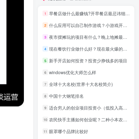
早餐店做什么最赚钱?开早餐店最忌讳细节分享
1
什么应用可以自己制作游戏？小游戏开发制作
2
夜市摆摊玩的项目有什么？晚上地摊最好卖的东西
3
现在餐饮行业做什么好？现在最火爆的餐饮
4
新手开店如何投资？投资少挣钱多的项目
5
windows优化大师怎么样
6
全球十大名校(世界十大名校简介)
7
中国十大钢笔排名
8
适合穷人的创业项目投资小（低投入高回报的小生意）
9
农民快手主播如何创业呢？二种小本农村创业方式
10
眼罩哪个品牌比较好
11