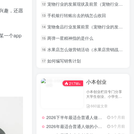
宠物行业的发展现状及前景（宠物行业未来发展的趋势）
12
兴趣，还愿
手机银行转账出去的钱怎么收回
13
宠物食品行业发展前景（宠物行业的发展前景）
14
一个app
两弹一星精神指的是什么
15
水果店怎么做营销活动（水果店营销战略）
16
如何编写销售计划
17
小本创业
217W+
小本创业栏目专门分享
大学生创业、小学生创
业、小投资创业经验，
660篇文章
并为网友提供小成本创
业项目和一些实战投资
经验分享。
2026下半年最适合普通人做的小生意！看完对你有收获，普通人也能月入过万的实战路子
5个月前
2026年最适合普通人做的小生意！看完对你有收获的实用清单
5个月前