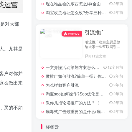
现在唯品会的东西怎么样(全面评测其产品质量)
2年前
淘宝收货地址怎么改?分享三种最常见的修改方式
2年前
但是对大部
引流推广
238W+
引流推广栏目主要是教
给大家一些互联网引流
大。尤其是
技术，这里分享各行各
811篇文章
业的引流技术和推广技
巧，让大家网络拓客不
在犯难！
一文弄懂活动策划方案怎么写，2025年最新超全干货来了！
12个月前
客户对你并
做推广如何引流?简单一招让你流量爆增
2年前
这么做出来
怎么样做客户引流
2年前
淘宝seo如何操作?Seo优化是什么意思?
2年前
教你几招论坛推广的方法？（具体论坛推广的步骤）
2年前
，买的不如
病毒式广告最重要的是什么(病毒式广告的创意策略)
2年前
标签云