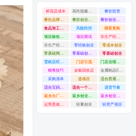
鲜花店成本
高性能服务器配置教程
餐饮投资
餐饮品牌打造
餐饮创业避坑
餐饮创业故事
食品加工创业
风险防控
顾客复购
项目验收资料
项目测试
非生产经营用固定资产是什么
非生产经营用固定资产分类
零经验创业
零成本创业
零基础网上开店
零基础创业指南
零基础创业
雪糕店经营技巧
门店引流
门店业绩提升方法
销售技巧
金银回收店
金属制品ERP系统
采购清单
选项目
适合普通人的创业
适合宝妈创业项目
适合一个人做的小生意
进货节奏
返乡办厂项目
返乡创业项目
返乡创业做什么好
运营是做什么
轻量创业
轻资产项目