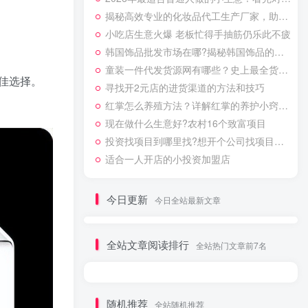
揭秘高效专业的化妆品代工生产厂家，助力品牌焕新升级
小吃店生意火爆 老板忙得手抽筋仍乐此不疲
韩国饰品批发市场在哪?揭秘韩国饰品的货源地
童装一件代发货源网有哪些？史上最全货源网站整合
佳选择。
寻找开2元店的进货渠道的方法和技巧
红掌怎么养殖方法？详解红掌的养护小窍门助力实体创业
现在做什么生意好?农村16个致富项目
投资找项目到哪里找?想开个公司找项目的方法总结
适合一人开店的小投资加盟店
今日更新
今日全站最新文章
全站文章阅读排行
全站热门文章前7名
随机推荐
全站随机推荐