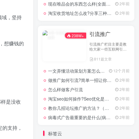
现在唯品会的东西怎么样(全面评测其产品质量)
2年前
淘宝收货地址怎么改?分享三种最常见的修改方式
2年前
领域，坚持
引流推广
238W+
，想赚钱的
引流推广栏目主要是教
给大家一些互联网引流
技术，这里分享各行各
811篇文章
业的引流技术和推广技
巧，让大家网络拓客不
在犯难！
一文弄懂活动策划方案怎么写，2025年最新超全干货来了！
12个月前
做推广如何引流?简单一招让你流量爆增
2年前
怎么样做客户引流
2年前
淘宝seo如何操作?Seo优化是什么意思?
2年前
那样是没收
教你几招论坛推广的方法？（具体论坛推广的步骤）
2年前
病毒式广告最重要的是什么(病毒式广告的创意策略)
2年前
定的支持，
标签云