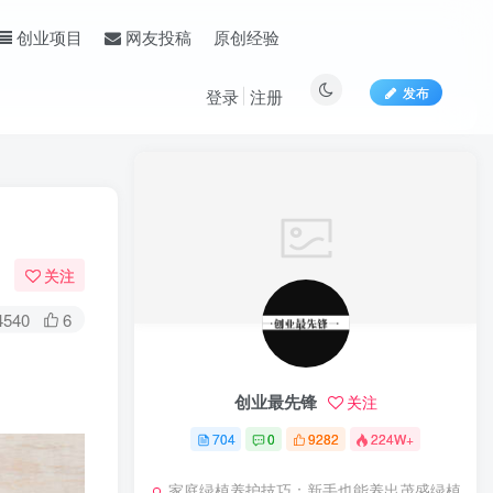
原创经验
创业项目
网友投稿
发布
登录
注册
关注
4540
6
创业最先锋
关注
704
0
9282
224W+
家庭绿植养护技巧：新手也能养出茂盛绿植