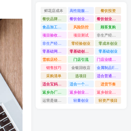
鲜花店成本
高性能服务器配置教程
餐饮投资
餐饮品牌打造
餐饮创业避坑
餐饮创业故事
食品加工创业
风险防控
顾客复购
项目验收资料
项目测试
非生产经营用固定资产是什么
非生产经营用固定资产分类
零经验创业
零成本创业
零基础网上开店
零基础创业指南
零基础创业
雪糕店经营技巧
门店引流
门店业绩提升方法
销售技巧
金银回收店
金属制品ERP系统
采购清单
选项目
适合普通人的创业
适合宝妈创业项目
适合一个人做的小生意
进货节奏
返乡办厂项目
返乡创业项目
返乡创业做什么好
运营是做什么
轻量创业
轻资产项目