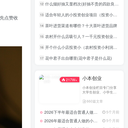
什么烟好抽又显档次(好抽不贵的四款良心烟)
12
适合年轻人的小投资创业项目（投资小回本快的小生意）
13
先点赞收
茶叶进货渠道有哪些？十大茶叶进货品牌
14
农村开什么店吸引人？一千元投资创业小项目
15
开个什么小店投资小（农村投资小利润高的小生意）
16
花中君子出自哪里(花中君子是什么花)
17
小本创业
217W+
小本创业栏目专门分享
大学生创业、小学生创
业、小投资创业经验，
660篇文章
并为网友提供小成本创
业项目和一些实战投资
经验分享。
2026下半年最适合普通人做的小生意！看完对你有收获，普通人也能月入过万的实战路子
5个月前
2026年最适合普通人做的小生意！看完对你有收获的实用清单
5个月前