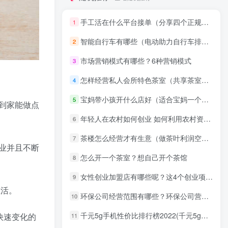
手工活在什么平台接单（分享四个正规的手工活项目）
1
智能自行车有哪些（电动助力自行车排行榜）
2
市场营销模式有哪些？6种营销模式
3
怎样经营私人会所特色茶室（共享茶室方法）
4
宝妈带小孩开什么店好（适合宝妈一个人开的店）
5
到家能做点
年轻人在农村如何创业 如何利用农村资源创业
6
茶楼怎么经营才有生意（做茶叶利润空间大吗）
7
业并且不断
怎么开一个茶室？想自己开个茶馆
8
女性创业加盟店有哪些呢？这4个创业项目合适女生做！
9
生活。
环保公司经营范围有哪些？环保公司营业执照经营范围
10
千元5g手机性价比排行榜2022(千元5g手机性价比最高)
快速变化的
11