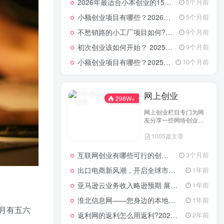
2026年最适合小本创业的15大类20个项目，月入过万不是梦
5个月前
小额创业项目有哪些？2026年指南：低成本高回报的40个轻资产赛道全解析
5个月前
不愁销路的小工厂项目如何?2025年最新10种项目不愁销路
9个月前
初次创业该如何开始？ 2025年最新适合年轻人的低成本创业项目
9个月前
小额创业项目有哪些？2025年最新15个小额投资创业好项目
10个月前
网上创业
298W+
网上创业栏目专门为网
友分享一些网络创业项
目、网上创业点子、网
1005篇文章
上创业做生意经验以及
网上创业技术的分享。
互联网创业有哪些可行的创业方案？
3个月前
出口电商新风潮，开启全球市场的数字化之门
1年前
亚马逊云业务收入略逊预期 展望未来创新潜力依然可期
1年前
淮北信息网——您身边的本地生活服务平台
1年前
月有五六
返利网的返利怎么用返利?2024年网购返利教程
2年前